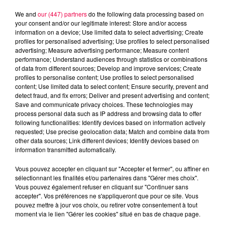
We and
our (447) partners
do the following data processing based on
your consent and/or our legitimate interest: Store and/or access
information on a device; Use limited data to select advertising; Create
profiles for personalised advertising; Use profiles to select personalised
advertising; Measure advertising performance; Measure content
performance; Understand audiences through statistics or combinations
of data from different sources; Develop and improve services; Create
profiles to personalise content; Use profiles to select personalised
content; Use limited data to select content; Ensure security, prevent and
detect fraud, and fix errors; Deliver and present advertising and content;
Save and communicate privacy choices. These technologies may
process personal data such as IP address and browsing data to offer
following functionalities: Identify devices based on information actively
Flash infos
requested; Use precise geolocation data; Match and combine data from
Crédit :
Flash infos
other data sources; Link different devices; Identify devices based on
information transmitted automatically.
podcasts/2023/01/2023-01-04_8H_04012023.mp3
Vous pouvez accepter en cliquant sur "Accepter et fermer", ou affiner en
sélectionnant les finalités et/ou partenaires dans "Gérer mes choix".
Vous pouvez également refuser en cliquant sur "Continuer sans
accepter". Vos préférences ne s'appliqueront que pour ce site. Vous
pouvez mettre à jour vos choix, ou retirer votre consentement à tout
moment via le lien "Gérer les cookies" situé en bas de chaque page.