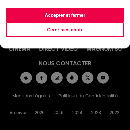
Accepter et fermer
ACCUEIL
INFOS
EMISSIONS
Gérer mes choix
AGENDA
JEUX
PODCASTS
CINÉMA
DIRECT VIDÉO
MAGNUM 80
NOUS CONTACTER
Mentions Légales
Politique de Confidentialité
Archives
2026
2025
2024
2023
2022