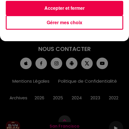
ACCUEIL
INFOS
EMISSIONS
Accepter et fermer
AGENDA
JEUX
PODCASTS
Gérer mes choix
CINÉMA
DIRECT VIDÉO
MAGNUM 80
NOUS CONTACTER
Mentions Légales
Politique de Confidentialité
Archives
2026
2025
2024
2023
2022
San Francisco