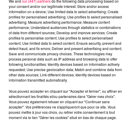
We and
our (447) partners
do the following data processing based on
your consent and/or our legitimate interest: Store and/or access
information on a device; Use limited data to select advertising; Create
profiles for personalised advertising; Use profiles to select personalised
advertising; Measure advertising performance; Measure content
performance; Understand audiences through statistics or combinations
of data from different sources; Develop and improve services; Create
profiles to personalise content; Use profiles to select personalised
content; Use limited data to select content; Ensure security, prevent and
detect fraud, and fix errors; Deliver and present advertising and content;
Save and communicate privacy choices. These technologies may
process personal data such as IP address and browsing data to offer
following functionalities: Identify devices based on information actively
requested; Use precise geolocation data; Match and combine data from
other data sources; Link different devices; Identify devices based on
podcasts/2025/11/12h-2.mp3
information transmitted automatically.
Vous pouvez accepter en cliquant sur "Accepter et fermer", ou affiner en
sélectionnant les finalités et/ou partenaires dans "Gérer mes choix".
Vous pouvez également refuser en cliquant sur "Continuer sans
accepter". Vos préférences ne s'appliqueront que pour ce site. Vous
pouvez mettre à jour vos choix, ou retirer votre consentement à tout
moment via le lien "Gérer les cookies" situé en bas de chaque page.