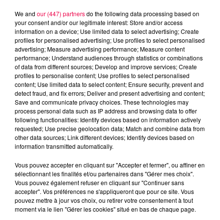
We and
our (447) partners
do the following data processing based on
your consent and/or our legitimate interest: Store and/or access
information on a device; Use limited data to select advertising; Create
profiles for personalised advertising; Use profiles to select personalised
advertising; Measure advertising performance; Measure content
performance; Understand audiences through statistics or combinations
of data from different sources; Develop and improve services; Create
profiles to personalise content; Use profiles to select personalised
content; Use limited data to select content; Ensure security, prevent and
detect fraud, and fix errors; Deliver and present advertising and content;
Save and communicate privacy choices. These technologies may
process personal data such as IP address and browsing data to offer
following functionalities: Identify devices based on information actively
Flash infos
requested; Use precise geolocation data; Match and combine data from
Crédit :
Flash infos
other data sources; Link different devices; Identify devices based on
information transmitted automatically.
podcasts/2022/10/2022-10-05_9H_05102022.mp3
Vous pouvez accepter en cliquant sur "Accepter et fermer", ou affiner en
sélectionnant les finalités et/ou partenaires dans "Gérer mes choix".
Vous pouvez également refuser en cliquant sur "Continuer sans
accepter". Vos préférences ne s'appliqueront que pour ce site. Vous
pouvez mettre à jour vos choix, ou retirer votre consentement à tout
moment via le lien "Gérer les cookies" situé en bas de chaque page.