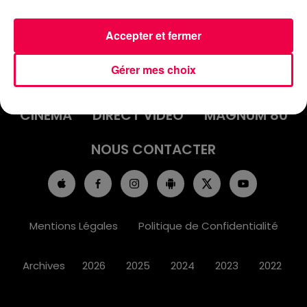
Accepter et fermer
ACCUEIL
INFOS
EMISSIONS
Gérer mes choix
AGENDA
JEUX
PODCASTS
CINÉMA
DIRECT VIDÉO
MAGNUM 80
NOUS CONTACTER
Mentions Légales
Politique de Confidentialité
Archives
2026
2025
2024
2023
2022