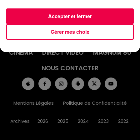
Accepter et fermer
ACCUEIL
INFOS
EMISSIONS
Gérer mes choix
AGENDA
JEUX
PODCASTS
CINÉMA
DIRECT VIDÉO
MAGNUM 80
NOUS CONTACTER
Mentions Légales
Politique de Confidentialité
Archives
2026
2025
2024
2023
2022