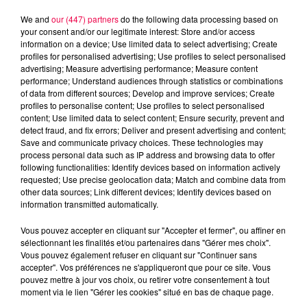
We and
our (447) partners
do the following data processing based on
your consent and/or our legitimate interest: Store and/or access
information on a device; Use limited data to select advertising; Create
profiles for personalised advertising; Use profiles to select personalised
advertising; Measure advertising performance; Measure content
performance; Understand audiences through statistics or combinations
of data from different sources; Develop and improve services; Create
profiles to personalise content; Use profiles to select personalised
content; Use limited data to select content; Ensure security, prevent and
detect fraud, and fix errors; Deliver and present advertising and content;
Save and communicate privacy choices. These technologies may
process personal data such as IP address and browsing data to offer
following functionalities: Identify devices based on information actively
Flash infos
requested; Use precise geolocation data; Match and combine data from
Crédit :
Flash infos
other data sources; Link different devices; Identify devices based on
information transmitted automatically.
podcasts/2023/02/2023-02-07_8H_08022023.mp3
Vous pouvez accepter en cliquant sur "Accepter et fermer", ou affiner en
sélectionnant les finalités et/ou partenaires dans "Gérer mes choix".
Vous pouvez également refuser en cliquant sur "Continuer sans
accepter". Vos préférences ne s'appliqueront que pour ce site. Vous
pouvez mettre à jour vos choix, ou retirer votre consentement à tout
moment via le lien "Gérer les cookies" situé en bas de chaque page.