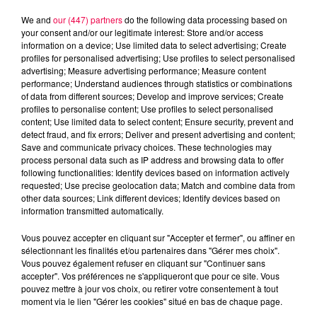
We and
our (447) partners
do the following data processing based on
your consent and/or our legitimate interest: Store and/or access
information on a device; Use limited data to select advertising; Create
profiles for personalised advertising; Use profiles to select personalised
advertising; Measure advertising performance; Measure content
performance; Understand audiences through statistics or combinations
of data from different sources; Develop and improve services; Create
profiles to personalise content; Use profiles to select personalised
content; Use limited data to select content; Ensure security, prevent and
detect fraud, and fix errors; Deliver and present advertising and content;
Save and communicate privacy choices. These technologies may
process personal data such as IP address and browsing data to offer
following functionalities: Identify devices based on information actively
Flash infos
requested; Use precise geolocation data; Match and combine data from
Crédit :
Flash infos
other data sources; Link different devices; Identify devices based on
information transmitted automatically.
podcasts/2022/11/9H-09112022.mp3
Vous pouvez accepter en cliquant sur "Accepter et fermer", ou affiner en
sélectionnant les finalités et/ou partenaires dans "Gérer mes choix".
Vous pouvez également refuser en cliquant sur "Continuer sans
accepter". Vos préférences ne s'appliqueront que pour ce site. Vous
pouvez mettre à jour vos choix, ou retirer votre consentement à tout
moment via le lien "Gérer les cookies" situé en bas de chaque page.