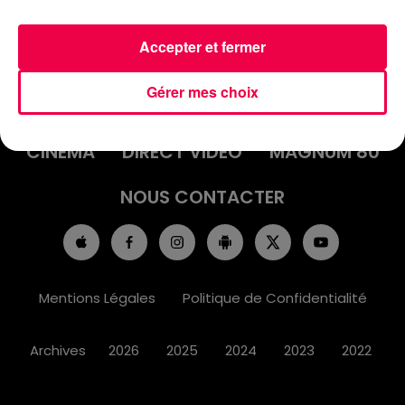
Accepter et fermer
ACCUEIL
INFOS
EMISSIONS
Gérer mes choix
AGENDA
JEUX
PODCASTS
CINÉMA
DIRECT VIDÉO
MAGNUM 80
NOUS CONTACTER
Mentions Légales
Politique de Confidentialité
Archives
2026
2025
2024
2023
2022