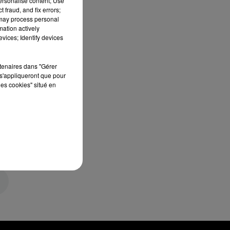
personalise content; Use
 fraud, and fix errors;
 may process personal
mation actively
vices; Identify devices
rtenaires dans "Gérer
s'appliqueront que pour
les cookies" situé en