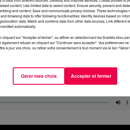
ns of data from different sources; Develop and improve services; Create profiles to 
alised content; Use limited data to select content; Ensure security, prevent and detect
ertising and content; Save and communicate privacy choices. These technologies
and browsing data to offer following functionalities: Identify devices based on infor
eolocation data; Match and combine data from other data sources; Link different de
nsmitted automatically.
cliquant sur "Accepter et fermer", ou affiner en sélectionnant les finalités et/ou pa
 également refuser en cliquant sur "Continuer sans accepter". Vos préférences ne 
tre à jour vos choix, ou retirer votre consentement à tout moment via le lien "Gérer 
Gérer mes choix
Accepter et fermer