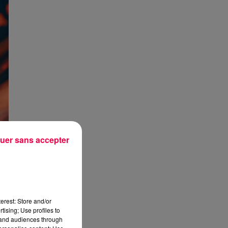
uer sans accepter
erest: Store and/or
tising; Use profiles to
tand audiences through