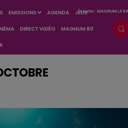
Écouter :
MAGNUM LA RA
S
EMISSIONS
AGENDA
JEUX
INÉMA
DIRECT VIDÉO
MAGNUM 80
R
 OCTOBRE