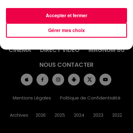
Accepter et fermer
ACCUEIL
INFOS
EMISSIONS
Gérer mes choix
AGENDA
JEUX
PODCASTS
CINÉMA
DIRECT VIDÉO
MAGNUM 80
NOUS CONTACTER
Mentions Légales
Politique de Confidentialité
Archives
2026
2025
2024
2023
2022