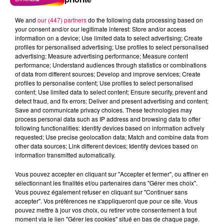
We and
our (447) partners
do the following data processing based on
your consent and/or our legitimate interest: Store and/or access
information on a device; Use limited data to select advertising; Create
profiles for personalised advertising; Use profiles to select personalised
advertising; Measure advertising performance; Measure content
performance; Understand audiences through statistics or combinations
of data from different sources; Develop and improve services; Create
profiles to personalise content; Use profiles to select personalised
content; Use limited data to select content; Ensure security, prevent and
detect fraud, and fix errors; Deliver and present advertising and content;
Save and communicate privacy choices. These technologies may
process personal data such as IP address and browsing data to offer
Flash infos
following functionalities: Identify devices based on information actively
Crédit :
Flash infos
requested; Use precise geolocation data; Match and combine data from
other data sources; Link different devices; Identify devices based on
information transmitted automatically.
podcasts/2022/01/2022-01-12-18-11-
24_18H_12012022.mp3
Vous pouvez accepter en cliquant sur "Accepter et fermer", ou affiner en
sélectionnant les finalités et/ou partenaires dans "Gérer mes choix".
Vous pouvez également refuser en cliquant sur "Continuer sans
accepter". Vos préférences ne s'appliqueront que pour ce site. Vous
pouvez mettre à jour vos choix, ou retirer votre consentement à tout
moment via le lien "Gérer les cookies" situé en bas de chaque page.