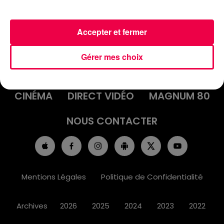
Accepter et fermer
ACCUEIL
INFOS
EMISSIONS
Gérer mes choix
AGENDA
JEUX
PODCASTS
CINÉMA
DIRECT VIDÉO
MAGNUM 80
NOUS CONTACTER
Mentions Légales
Politique de Confidentialité
Archives
2026
2025
2024
2023
2022