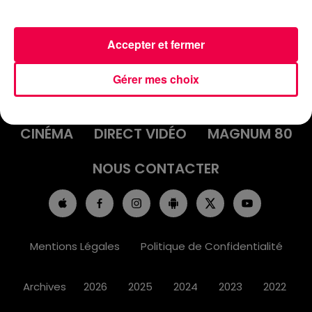
Accepter et fermer
ACCUEIL
INFOS
EMISSIONS
Gérer mes choix
AGENDA
JEUX
PODCASTS
CINÉMA
DIRECT VIDÉO
MAGNUM 80
NOUS CONTACTER
Mentions Légales
Politique de Confidentialité
Archives
2026
2025
2024
2023
2022