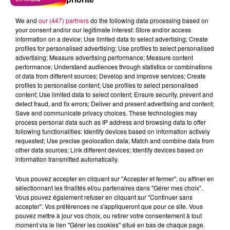
We and
our (447) partners
do the following data processing based on
your consent and/or our legitimate interest: Store and/or access
information on a device; Use limited data to select advertising; Create
profiles for personalised advertising; Use profiles to select personalised
advertising; Measure advertising performance; Measure content
performance; Understand audiences through statistics or combinations
of data from different sources; Develop and improve services; Create
profiles to personalise content; Use profiles to select personalised
content; Use limited data to select content; Ensure security, prevent and
detect fraud, and fix errors; Deliver and present advertising and content;
Save and communicate privacy choices. These technologies may
process personal data such as IP address and browsing data to offer
Flash infos
following functionalities: Identify devices based on information actively
Crédit :
Flash infos
requested; Use precise geolocation data; Match and combine data from
other data sources; Link different devices; Identify devices based on
information transmitted automatically.
podcasts/2022/04/2022-04-13-18-58-
26_Mercredi_soir_17h.mp3
Vous pouvez accepter en cliquant sur "Accepter et fermer", ou affiner en
sélectionnant les finalités et/ou partenaires dans "Gérer mes choix".
Vous pouvez également refuser en cliquant sur "Continuer sans
accepter". Vos préférences ne s'appliqueront que pour ce site. Vous
pouvez mettre à jour vos choix, ou retirer votre consentement à tout
moment via le lien "Gérer les cookies" situé en bas de chaque page.