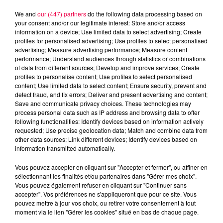
We and
our (447) partners
do the following data processing based on
your consent and/or our legitimate interest: Store and/or access
information on a device; Use limited data to select advertising; Create
profiles for personalised advertising; Use profiles to select personalised
advertising; Measure advertising performance; Measure content
performance; Understand audiences through statistics or combinations
of data from different sources; Develop and improve services; Create
profiles to personalise content; Use profiles to select personalised
content; Use limited data to select content; Ensure security, prevent and
detect fraud, and fix errors; Deliver and present advertising and content;
Save and communicate privacy choices. These technologies may
process personal data such as IP address and browsing data to offer
following functionalities: Identify devices based on information actively
Flash infos
requested; Use precise geolocation data; Match and combine data from
Crédit :
Flash infos
other data sources; Link different devices; Identify devices based on
information transmitted automatically.
podcasts/2023/09/18h-3.mp3
Vous pouvez accepter en cliquant sur "Accepter et fermer", ou affiner en
sélectionnant les finalités et/ou partenaires dans "Gérer mes choix".
Vous pouvez également refuser en cliquant sur "Continuer sans
accepter". Vos préférences ne s'appliqueront que pour ce site. Vous
pouvez mettre à jour vos choix, ou retirer votre consentement à tout
moment via le lien "Gérer les cookies" situé en bas de chaque page.