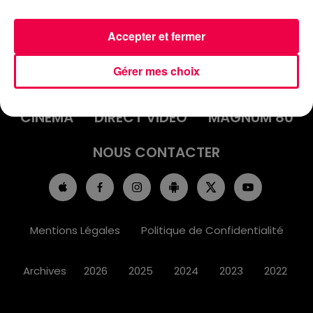
Accepter et fermer
ACCUEIL
INFOS
EMISSIONS
Gérer mes choix
AGENDA
JEUX
PODCASTS
CINÉMA
DIRECT VIDÉO
MAGNUM 80
NOUS CONTACTER
Mentions Légales
Politique de Confidentialité
Archives
2026
2025
2024
2023
2022