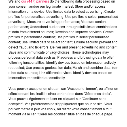
We and
our (447) partners
do the following data processing based on
your consent and/or our legitimate interest: Store and/or access
information on a device; Use limited data to select advertising; Create
profiles for personalised advertising; Use profiles to select personalised
advertising; Measure advertising performance; Measure content
performance; Understand audiences through statistics or combinations
of data from different sources; Develop and improve services; Create
profiles to personalise content; Use profiles to select personalised
content; Use limited data to select content; Ensure security, prevent and
detect fraud, and fix errors; Deliver and present advertising and content;
Save and communicate privacy choices. These technologies may
process personal data such as IP address and browsing data to offer
following functionalities: Identify devices based on information actively
requested; Use precise geolocation data; Match and combine data from
other data sources; Link different devices; Identify devices based on
podcasts/2025/06/19-14.mp3
information transmitted automatically.
Vous pouvez accepter en cliquant sur "Accepter et fermer", ou affiner en
sélectionnant les finalités et/ou partenaires dans "Gérer mes choix".
Vous pouvez également refuser en cliquant sur "Continuer sans
accepter". Vos préférences ne s'appliqueront que pour ce site. Vous
pouvez mettre à jour vos choix, ou retirer votre consentement à tout
moment via le lien "Gérer les cookies" situé en bas de chaque page.