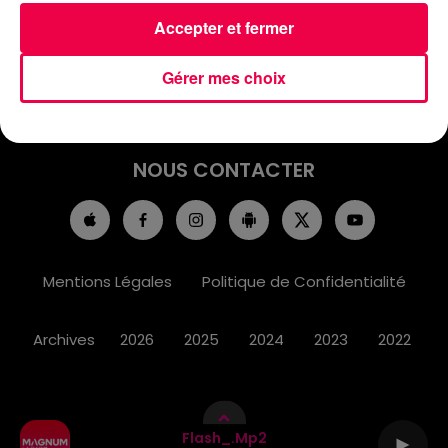
ACCUEIL
INFOS
EMISSIONS
Accepter et fermer
AGENDA
JEUX
PODCASTS
Gérer mes choix
CINÉMA
DIRECT VIDÉO
MAGNUM 80
NOUS CONTACTER
Mentions Légales
Politique de Confidentialité
Archives
2026
2025
2024
2023
2022
Flash_.mp2