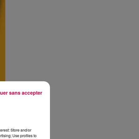
uer sans accepter
erest: Store and/or
tising; Use profiles to