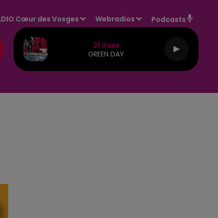
DIO Cœur des Vosges
Webradios
Podcasts
21 Guns
GREEN DAY