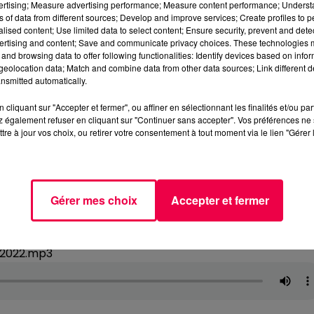
vertising; Measure advertising performance; Measure content performance; Unders
ns of data from different sources; Develop and improve services; Create profiles to 
alised content; Use limited data to select content; Ensure security, prevent and detect
ertising and content; Save and communicate privacy choices. These technologies
and browsing data to offer following functionalities: Identify devices based on infor
eolocation data; Match and combine data from other data sources; Link different de
nsmitted automatically.
cliquant sur "Accepter et fermer", ou affiner en sélectionnant les finalités et/ou pa
 également refuser en cliquant sur "Continuer sans accepter". Vos préférences ne 
tre à jour vos choix, ou retirer votre consentement à tout moment via le lien "Gérer 
Gérer mes choix
Accepter et fermer
12022.mp3