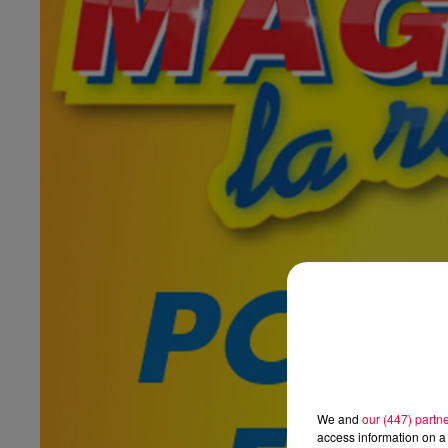
We and
our (447) partn
access information on a 