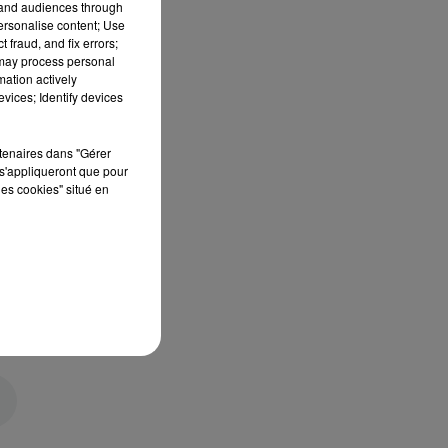
tand audiences through
personalise content; Use
 fraud, and fix errors;
 may process personal
mation actively
vices; Identify devices
rtenaires dans "Gérer
s'appliqueront que pour
les cookies" situé en