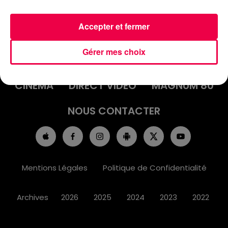
Accepter et fermer
ACCUEIL
INFOS
EMISSIONS
Gérer mes choix
AGENDA
JEUX
PODCASTS
CINÉMA
DIRECT VIDÉO
MAGNUM 80
NOUS CONTACTER
Mentions Légales
Politique de Confidentialité
Archives
2026
2025
2024
2023
2022