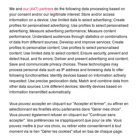
We and
our (447) partners
do the following data processing based on
your consent and/or our legitimate interest: Store and/or access
information on a device; Use limited data to select advertising; Create
profiles for personalised advertising; Use profiles to select personalised
advertising; Measure advertising performance; Measure content
performance; Understand audiences through statistics or combinations
of data from different sources; Develop and improve services; Create
profiles to personalise content; Use profiles to select personalised
content; Use limited data to select content; Ensure security, prevent and
detect fraud, and fix errors; Deliver and present advertising and content;
Save and communicate privacy choices. These technologies may
process personal data such as IP address and browsing data to offer
following functionalities: Identify devices based on information actively
Flash infos
requested; Use precise geolocation data; Match and combine data from
Crédit :
Flash infos
other data sources; Link different devices; Identify devices based on
information transmitted automatically.
podcasts/2024/08/19h-2.mp3
Vous pouvez accepter en cliquant sur "Accepter et fermer", ou affiner en
sélectionnant les finalités et/ou partenaires dans "Gérer mes choix".
Vous pouvez également refuser en cliquant sur "Continuer sans
accepter". Vos préférences ne s'appliqueront que pour ce site. Vous
pouvez mettre à jour vos choix, ou retirer votre consentement à tout
moment via le lien "Gérer les cookies" situé en bas de chaque page.