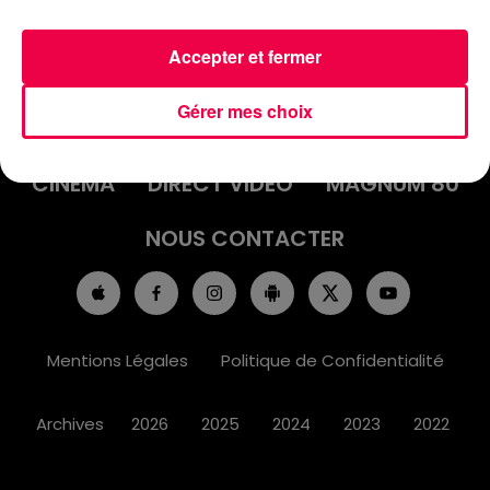
Accepter et fermer
ACCUEIL
INFOS
EMISSIONS
Gérer mes choix
AGENDA
JEUX
PODCASTS
CINÉMA
DIRECT VIDÉO
MAGNUM 80
NOUS CONTACTER
Mentions Légales
Politique de Confidentialité
Archives
2026
2025
2024
2023
2022