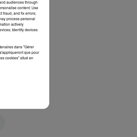
tand audiences through
personalise content; Use
 fraud, and fix errors;
 may process personal
mation actively
vices; Identify devices
rtenaires dans "Gérer
s'appliqueront que pour
les cookies" situé en