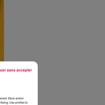
uer sans accepter
erest: Store and/or
tising; Use profiles to