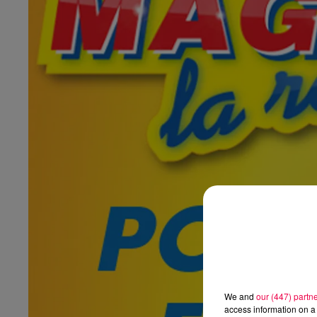
We and
our (447) partn
access information on a 