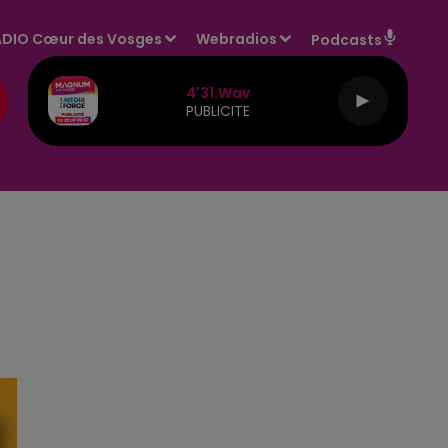
DIO Cœur des Vosges
Webradios
Podcasts
4'31.wav
PUBLICITE