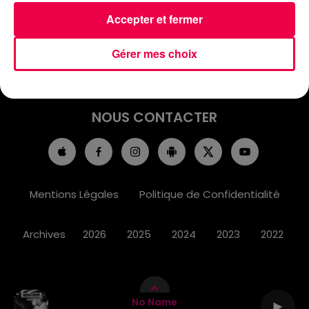
ACCUEIL
INFOS
EMISSIONS
Accepter et fermer
AGENDA
JEUX
PODCASTS
Gérer mes choix
CINÉMA
DIRECT VIDÉO
MAGNUM 80
NOUS CONTACTER
Mentions Légales
Politique de Confidentialité
Archives
2026
2025
2024
2023
2022
No Name