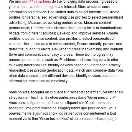
We and
our (447) partners
do the following data processing based on
your consent and/or our legitimate interest: Store and/or access
information on a device; Use limited data to select advertising; Create
profiles for personalised advertising; Use profiles to select personalised
advertising; Measure advertising performance; Measure content
performance; Understand audiences through statistics or combinations
of data from different sources; Develop and improve services; Create
profiles to personalise content; Use profiles to select personalised
content; Use limited data to select content; Ensure security, prevent and
detect fraud, and fix errors; Deliver and present advertising and content;
Save and communicate privacy choices. These technologies may
process personal data such as IP address and browsing data to offer
following functionalities: Identify devices based on information actively
requested; Use precise geolocation data; Match and combine data from
other data sources; Link different devices; Identify devices based on
podcasts/2025/08/12h-5.wav
information transmitted automatically.
Vous pouvez accepter en cliquant sur "Accepter et fermer", ou affiner en
sélectionnant les finalités et/ou partenaires dans "Gérer mes choix".
Vous pouvez également refuser en cliquant sur "Continuer sans
accepter". Vos préférences ne s'appliqueront que pour ce site. Vous
pouvez mettre à jour vos choix, ou retirer votre consentement à tout
moment via le lien "Gérer les cookies" situé en bas de chaque page.