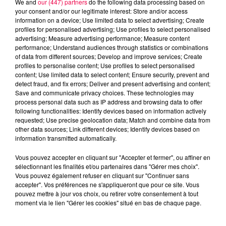
We and
our (447) partners
do the following data processing based on
your consent and/or our legitimate interest: Store and/or access
information on a device; Use limited data to select advertising; Create
profiles for personalised advertising; Use profiles to select personalised
advertising; Measure advertising performance; Measure content
performance; Understand audiences through statistics or combinations
of data from different sources; Develop and improve services; Create
profiles to personalise content; Use profiles to select personalised
content; Use limited data to select content; Ensure security, prevent and
detect fraud, and fix errors; Deliver and present advertising and content;
Save and communicate privacy choices. These technologies may
process personal data such as IP address and browsing data to offer
following functionalities: Identify devices based on information actively
requested; Use precise geolocation data; Match and combine data from
other data sources; Link different devices; Identify devices based on
podcasts/2025/05/12-1.mp3
information transmitted automatically.
Vous pouvez accepter en cliquant sur "Accepter et fermer", ou affiner en
sélectionnant les finalités et/ou partenaires dans "Gérer mes choix".
Vous pouvez également refuser en cliquant sur "Continuer sans
accepter". Vos préférences ne s'appliqueront que pour ce site. Vous
pouvez mettre à jour vos choix, ou retirer votre consentement à tout
moment via le lien "Gérer les cookies" situé en bas de chaque page.