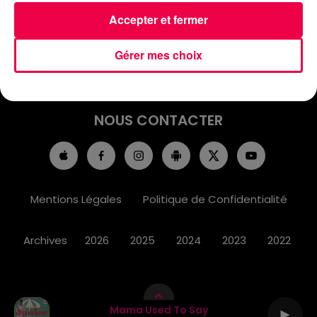
ACCUEIL
INFOS
EMISSIONS
Accepter et fermer
AGENDA
JEUX
PODCASTS
Gérer mes choix
CINÉMA
DIRECT VIDÉO
MAGNUM 80
NOUS CONTACTER
Mentions Légales
Politique de Confidentialité
Archives
2026
2025
2024
2023
2022
Mama Used To Say