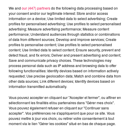
We and
our (447) partners
do the following data processing based on
your consent and/or our legitimate interest: Store and/or access
information on a device; Use limited data to select advertising; Create
profiles for personalised advertising; Use profiles to select personalised
advertising; Measure advertising performance; Measure content
performance; Understand audiences through statistics or combinations
of data from different sources; Develop and improve services; Create
profiles to personalise content; Use profiles to select personalised
content; Use limited data to select content; Ensure security, prevent and
detect fraud, and fix errors; Deliver and present advertising and content;
Save and communicate privacy choices. These technologies may
process personal data such as IP address and browsing data to offer
following functionalities: Identify devices based on information actively
Flash infos
requested; Use precise geolocation data; Match and combine data from
Crédit :
Flash infos
other data sources; Link different devices; Identify devices based on
information transmitted automatically.
podcasts/2023/09/2023-09-15_8H_15092023.mp3
Vous pouvez accepter en cliquant sur "Accepter et fermer", ou affiner en
sélectionnant les finalités et/ou partenaires dans "Gérer mes choix".
Vous pouvez également refuser en cliquant sur "Continuer sans
accepter". Vos préférences ne s'appliqueront que pour ce site. Vous
pouvez mettre à jour vos choix, ou retirer votre consentement à tout
moment via le lien "Gérer les cookies" situé en bas de chaque page.