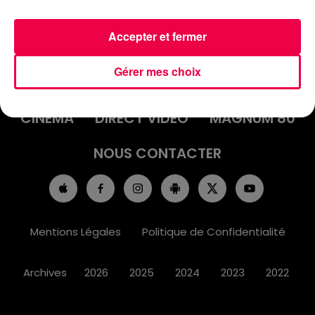
Accepter et fermer
ACCUEIL
INFOS
EMISSIONS
Gérer mes choix
AGENDA
JEUX
PODCASTS
CINÉMA
DIRECT VIDÉO
MAGNUM 80
NOUS CONTACTER
Mentions Légales
Politique de Confidentialité
Archives
2026
2025
2024
2023
2022