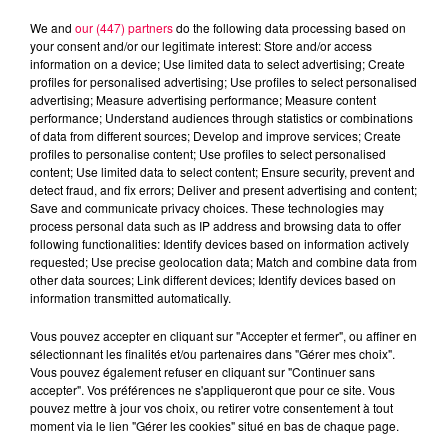
We and
our (447) partners
do the following data processing based on
your consent and/or our legitimate interest: Store and/or access
information on a device; Use limited data to select advertising; Create
profiles for personalised advertising; Use profiles to select personalised
advertising; Measure advertising performance; Measure content
performance; Understand audiences through statistics or combinations
of data from different sources; Develop and improve services; Create
profiles to personalise content; Use profiles to select personalised
content; Use limited data to select content; Ensure security, prevent and
detect fraud, and fix errors; Deliver and present advertising and content;
Save and communicate privacy choices. These technologies may
process personal data such as IP address and browsing data to offer
following functionalities: Identify devices based on information actively
Flash infos
requested; Use precise geolocation data; Match and combine data from
Crédit :
Flash infos
other data sources; Link different devices; Identify devices based on
information transmitted automatically.
podcasts/2024/02/8h-2.mp3
Vous pouvez accepter en cliquant sur "Accepter et fermer", ou affiner en
sélectionnant les finalités et/ou partenaires dans "Gérer mes choix".
Vous pouvez également refuser en cliquant sur "Continuer sans
accepter". Vos préférences ne s'appliqueront que pour ce site. Vous
pouvez mettre à jour vos choix, ou retirer votre consentement à tout
moment via le lien "Gérer les cookies" situé en bas de chaque page.