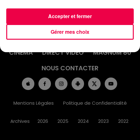
Accepter et fermer
ACCUEIL
INFOS
EMISSIONS
Gérer mes choix
AGENDA
JEUX
PODCASTS
CINÉMA
DIRECT VIDÉO
MAGNUM 80
NOUS CONTACTER
Mentions Légales
Politique de Confidentialité
Archives
2026
2025
2024
2023
2022