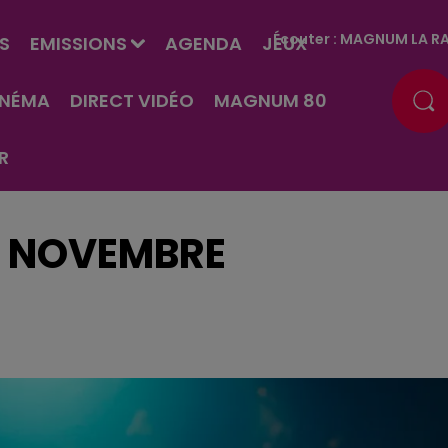
Écouter :
MAGNUM LA RA
S
EMISSIONS
AGENDA
JEUX
INÉMA
DIRECT VIDÉO
MAGNUM 80
R
1 NOVEMBRE