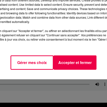
ns of data from different sources; Develop and improve services; Create profiles to 
alised content; Use limited data to select content; Ensure security, prevent and detect
ertising and content; Save and communicate privacy choices. These technologies
and browsing data to offer following functionalities: Identify devices based on infor
eolocation data; Match and combine data from other data sources; Link different de
nsmitted automatically.
cliquant sur "Accepter et fermer", ou affiner en sélectionnant les finalités et/ou pa
 également refuser en cliquant sur "Continuer sans accepter". Vos préférences ne 
tre à jour vos choix, ou retirer votre consentement à tout moment via le lien "Gérer 
Gérer mes choix
Accepter et fermer