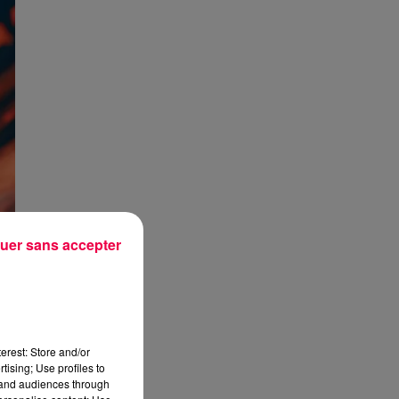
uer sans accepter
erest: Store and/or
tising; Use profiles to
tand audiences through