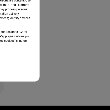
personalise content; Use
 fraud, and fix errors;
 may process personal
mation actively
vices; Identify devices
rtenaires dans "Gérer
s'appliqueront que pour
les cookies" situé en