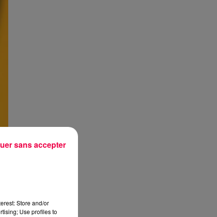
uer sans accepter
erest: Store and/or
tising; Use profiles to