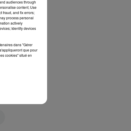
tand audiences through
personalise content; Use
 fraud, and fix errors;
 may process personal
mation actively
vices; Identify devices
rtenaires dans "Gérer
s'appliqueront que pour
les cookies" situé en