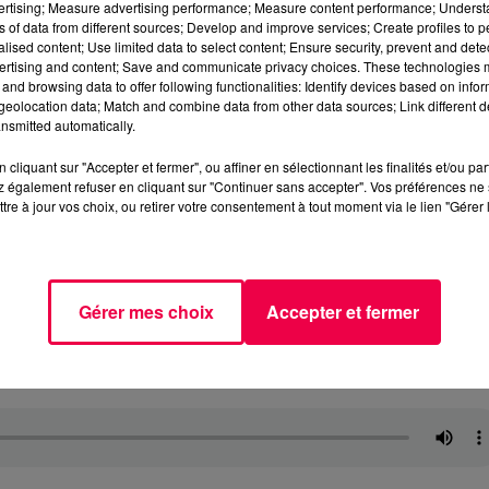
vertising; Measure advertising performance; Measure content performance; Unders
ns of data from different sources; Develop and improve services; Create profiles to 
alised content; Use limited data to select content; Ensure security, prevent and detect
ertising and content; Save and communicate privacy choices. These technologies
and browsing data to offer following functionalities: Identify devices based on infor
eolocation data; Match and combine data from other data sources; Link different de
nsmitted automatically.
cliquant sur "Accepter et fermer", ou affiner en sélectionnant les finalités et/ou pa
 également refuser en cliquant sur "Continuer sans accepter". Vos préférences ne 
tre à jour vos choix, ou retirer votre consentement à tout moment via le lien "Gérer 
Gérer mes choix
Accepter et fermer