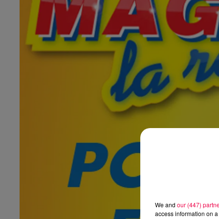
We and
our (447) partn
access information on a 