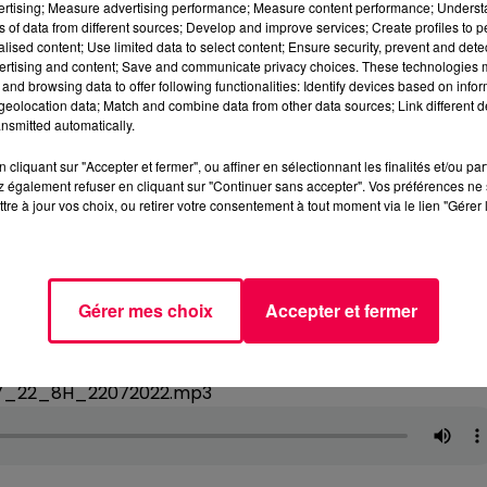
vertising; Measure advertising performance; Measure content performance; Unders
ns of data from different sources; Develop and improve services; Create profiles to 
alised content; Use limited data to select content; Ensure security, prevent and detect
ertising and content; Save and communicate privacy choices. These technologies
and browsing data to offer following functionalities: Identify devices based on infor
eolocation data; Match and combine data from other data sources; Link different de
nsmitted automatically.
cliquant sur "Accepter et fermer", ou affiner en sélectionnant les finalités et/ou pa
 également refuser en cliquant sur "Continuer sans accepter". Vos préférences ne 
tre à jour vos choix, ou retirer votre consentement à tout moment via le lien "Gérer 
Gérer mes choix
Accepter et fermer
07_22_8H_22072022.mp3