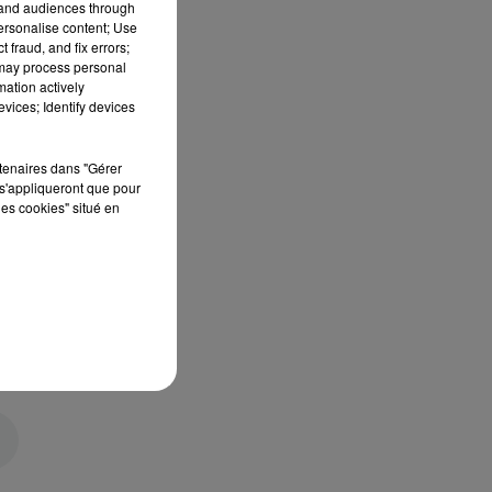
tand audiences through
personalise content; Use
 fraud, and fix errors;
 may process personal
mation actively
vices; Identify devices
rtenaires dans "Gérer
s'appliqueront que pour
les cookies" situé en