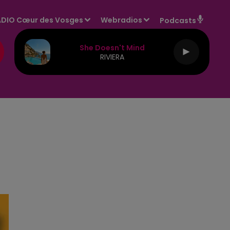
DIO Cœur des Vosges
Webradios
Podcasts
She Doesn't Mind
RIVIERA