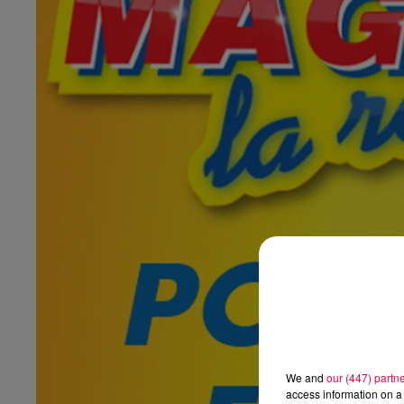
We and
our (447) partn
access information on a 