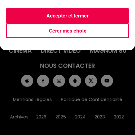
Accepter et fermer
ACCUEIL
INFOS
EMISSIONS
Gérer mes choix
AGENDA
JEUX
PODCASTS
CINÉMA
DIRECT VIDÉO
MAGNUM 80
NOUS CONTACTER
Mentions Légales
Politique de Confidentialité
Archives
2026
2025
2024
2023
2022