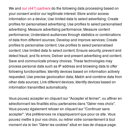
We and
our (447) partners
do the following data processing based on
your consent and/or our legitimate interest: Store and/or access
information on a device; Use limited data to select advertising; Create
profiles for personalised advertising; Use profiles to select personalised
advertising; Measure advertising performance; Measure content
performance; Understand audiences through statistics or combinations
of data from different sources; Develop and improve services; Create
profiles to personalise content; Use profiles to select personalised
content; Use limited data to select content; Ensure security, prevent and
detect fraud, and fix errors; Deliver and present advertising and content;
Save and communicate privacy choices. These technologies may
process personal data such as IP address and browsing data to offer
following functionalities: Identify devices based on information actively
Flash infos
requested; Use precise geolocation data; Match and combine data from
Crédit :
Flash infos
other data sources; Link different devices; Identify devices based on
information transmitted automatically.
podcasts/2023/02/2023-02-24_8H_24022023.mp3
Vous pouvez accepter en cliquant sur "Accepter et fermer", ou affiner en
sélectionnant les finalités et/ou partenaires dans "Gérer mes choix".
Vous pouvez également refuser en cliquant sur "Continuer sans
accepter". Vos préférences ne s'appliqueront que pour ce site. Vous
pouvez mettre à jour vos choix, ou retirer votre consentement à tout
moment via le lien "Gérer les cookies" situé en bas de chaque page.