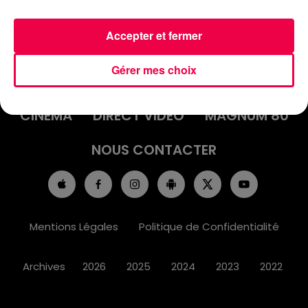
Accepter et fermer
ACCUEIL
INFOS
EMISSIONS
Gérer mes choix
AGENDA
JEUX
PODCASTS
CINÉMA
DIRECT VIDÉO
MAGNUM 80
NOUS CONTACTER
Mentions Légales
Politique de Confidentialité
Archives
2026
2025
2024
2023
2022