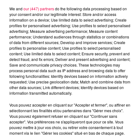
We and
our (447) partners
do the following data processing based on
your consent and/or our legitimate interest: Store and/or access
information on a device; Use limited data to select advertising; Create
profiles for personalised advertising; Use profiles to select personalised
advertising; Measure advertising performance; Measure content
performance; Understand audiences through statistics or combinations
of data from different sources; Develop and improve services; Create
profiles to personalise content; Use profiles to select personalised
content; Use limited data to select content; Ensure security, prevent and
detect fraud, and fix errors; Deliver and present advertising and content;
Save and communicate privacy choices. These technologies may
process personal data such as IP address and browsing data to offer
following functionalities: Identify devices based on information actively
Flash infos
requested; Use precise geolocation data; Match and combine data from
Crédit :
Flash infos
other data sources; Link different devices; Identify devices based on
information transmitted automatically.
podcasts/2022/11/2022-11-25_7H_25112022.mp3
Vous pouvez accepter en cliquant sur "Accepter et fermer", ou affiner en
sélectionnant les finalités et/ou partenaires dans "Gérer mes choix".
Vous pouvez également refuser en cliquant sur "Continuer sans
accepter". Vos préférences ne s'appliqueront que pour ce site. Vous
pouvez mettre à jour vos choix, ou retirer votre consentement à tout
moment via le lien "Gérer les cookies" situé en bas de chaque page.