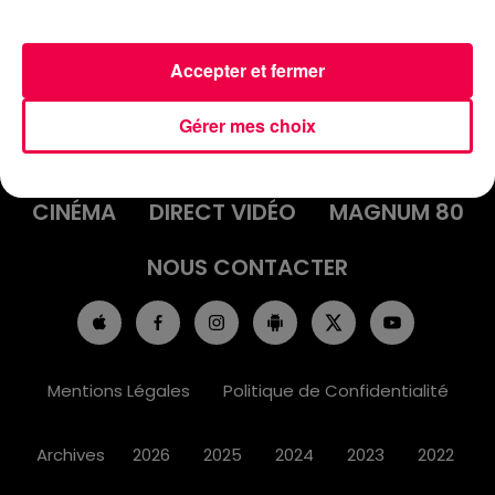
Accepter et fermer
ACCUEIL
INFOS
EMISSIONS
Gérer mes choix
AGENDA
JEUX
PODCASTS
CINÉMA
DIRECT VIDÉO
MAGNUM 80
NOUS CONTACTER
Mentions Légales
Politique de Confidentialité
Archives
2026
2025
2024
2023
2022