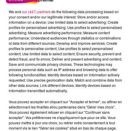
We and
our (447) partners
do the following data processing based on
your consent and/or our legitimate interest: Store and/or access
information on a device; Use limited data to select advertising; Create
profiles for personalised advertising; Use profiles to select personalised
advertising; Measure advertising performance; Measure content
performance; Understand audiences through statistics or combinations
of data from different sources; Develop and improve services; Create
profiles to personalise content; Use profiles to select personalised
content; Use limited data to select content; Ensure security, prevent and
detect fraud, and fix errors; Deliver and present advertising and content;
Save and communicate privacy choices. These technologies may
process personal data such as IP address and browsing data to offer
Flash infos
following functionalities: Identify devices based on information actively
Crédit :
Flash infos
requested; Use precise geolocation data; Match and combine data from
other data sources; Link different devices; Identify devices based on
information transmitted automatically.
podcasts/2022/05/2022-05-27-08-12-
35_2022_05_27_8H_27052022.mp3
Vous pouvez accepter en cliquant sur "Accepter et fermer", ou affiner en
sélectionnant les finalités et/ou partenaires dans "Gérer mes choix".
Vous pouvez également refuser en cliquant sur "Continuer sans
accepter". Vos préférences ne s'appliqueront que pour ce site. Vous
pouvez mettre à jour vos choix, ou retirer votre consentement à tout
moment via le lien "Gérer les cookies" situé en bas de chaque page.