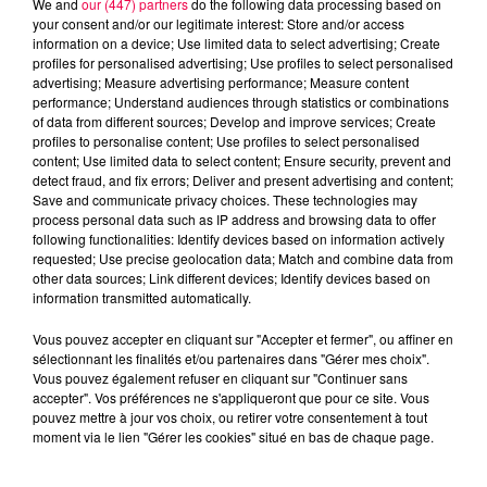
We and
our (447) partners
do the following data processing based on
your consent and/or our legitimate interest: Store and/or access
information on a device; Use limited data to select advertising; Create
profiles for personalised advertising; Use profiles to select personalised
advertising; Measure advertising performance; Measure content
performance; Understand audiences through statistics or combinations
of data from different sources; Develop and improve services; Create
profiles to personalise content; Use profiles to select personalised
content; Use limited data to select content; Ensure security, prevent and
detect fraud, and fix errors; Deliver and present advertising and content;
Save and communicate privacy choices. These technologies may
process personal data such as IP address and browsing data to offer
following functionalities: Identify devices based on information actively
requested; Use precise geolocation data; Match and combine data from
other data sources; Link different devices; Identify devices based on
podcasts/2025/08/12-1.wav
information transmitted automatically.
Vous pouvez accepter en cliquant sur "Accepter et fermer", ou affiner en
sélectionnant les finalités et/ou partenaires dans "Gérer mes choix".
Vous pouvez également refuser en cliquant sur "Continuer sans
accepter". Vos préférences ne s'appliqueront que pour ce site. Vous
pouvez mettre à jour vos choix, ou retirer votre consentement à tout
moment via le lien "Gérer les cookies" situé en bas de chaque page.