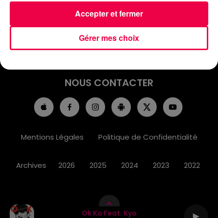
ACCUEIL
INFOS
EMISSIONS
Accepter et fermer
AGENDA
JEUX
PODCASTS
Gérer mes choix
CINÉMA
DIRECT VIDÉO
MAGNUM 80
NOUS CONTACTER
Mentions Légales
Politique de Confidentialité
Archives
2026
2025
2024
2023
2022
Ok Ko Feat. Kyo