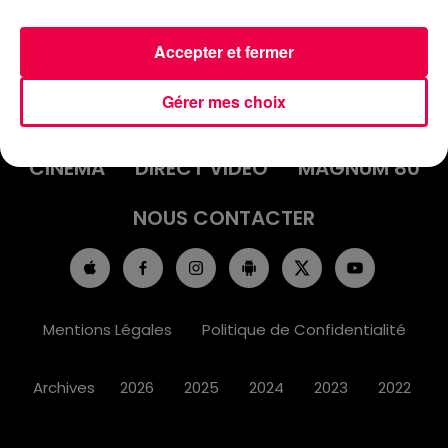
Accepter et fermer
ACCUEIL
INFOS
EMISSIONS
Gérer mes choix
AGENDA
JEUX
PODCASTS
CINÉMA
DIRECT VIDÉO
MAGNUM 80
NOUS CONTACTER
Mentions Légales
Politique de Confidentialité
Archives
2026
2025
2024
2023
2022