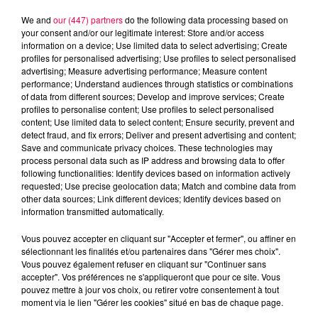
We and
our (447) partners
do the following data processing based on
your consent and/or our legitimate interest: Store and/or access
information on a device; Use limited data to select advertising; Create
profiles for personalised advertising; Use profiles to select personalised
advertising; Measure advertising performance; Measure content
performance; Understand audiences through statistics or combinations
of data from different sources; Develop and improve services; Create
profiles to personalise content; Use profiles to select personalised
content; Use limited data to select content; Ensure security, prevent and
detect fraud, and fix errors; Deliver and present advertising and content;
Save and communicate privacy choices. These technologies may
process personal data such as IP address and browsing data to offer
following functionalities: Identify devices based on information actively
Flash infos
requested; Use precise geolocation data; Match and combine data from
Crédit :
Flash infos
other data sources; Link different devices; Identify devices based on
information transmitted automatically.
podcasts/2023/08/2023-08-04_8H_04082023.mp3
Vous pouvez accepter en cliquant sur "Accepter et fermer", ou affiner en
sélectionnant les finalités et/ou partenaires dans "Gérer mes choix".
Vous pouvez également refuser en cliquant sur "Continuer sans
accepter". Vos préférences ne s'appliqueront que pour ce site. Vous
pouvez mettre à jour vos choix, ou retirer votre consentement à tout
moment via le lien "Gérer les cookies" situé en bas de chaque page.