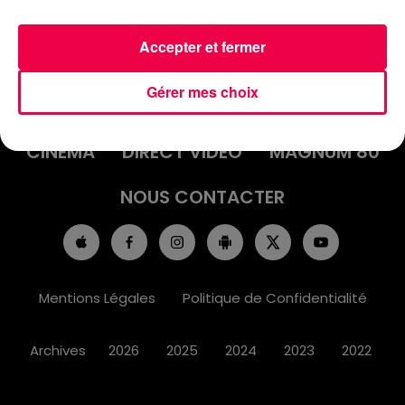
Accepter et fermer
ACCUEIL
INFOS
EMISSIONS
Gérer mes choix
AGENDA
JEUX
PODCASTS
CINÉMA
DIRECT VIDÉO
MAGNUM 80
NOUS CONTACTER
Mentions Légales
Politique de Confidentialité
Archives
2026
2025
2024
2023
2022