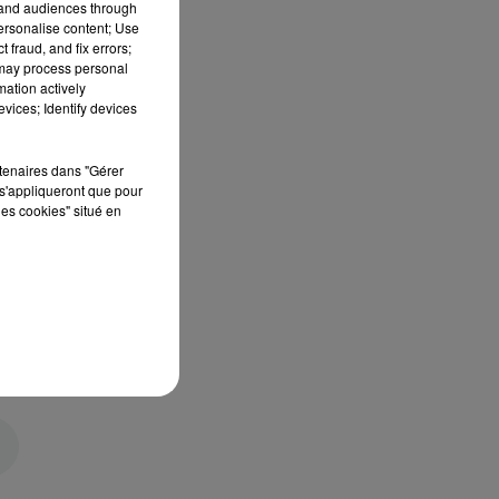
tand audiences through
personalise content; Use
 fraud, and fix errors;
 may process personal
mation actively
vices; Identify devices
rtenaires dans "Gérer
s'appliqueront que pour
les cookies" situé en