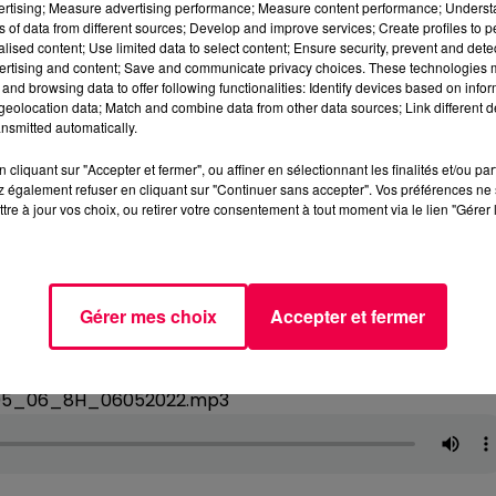
vertising; Measure advertising performance; Measure content performance; Unders
ns of data from different sources; Develop and improve services; Create profiles to 
alised content; Use limited data to select content; Ensure security, prevent and detect
ertising and content; Save and communicate privacy choices. These technologies
and browsing data to offer following functionalities: Identify devices based on infor
eolocation data; Match and combine data from other data sources; Link different de
nsmitted automatically.
cliquant sur "Accepter et fermer", ou affiner en sélectionnant les finalités et/ou pa
 également refuser en cliquant sur "Continuer sans accepter". Vos préférences ne 
tre à jour vos choix, ou retirer votre consentement à tout moment via le lien "Gérer 
Gérer mes choix
Accepter et fermer
_05_06_8H_06052022.mp3