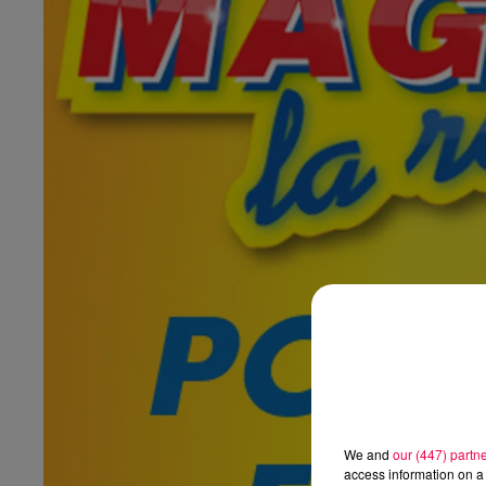
We and
our (447) partn
access information on a 