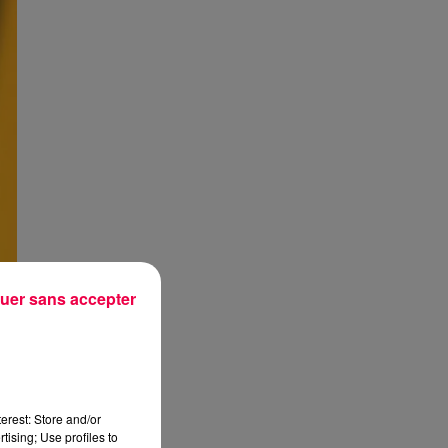
uer sans accepter
erest: Store and/or
tising; Use profiles to