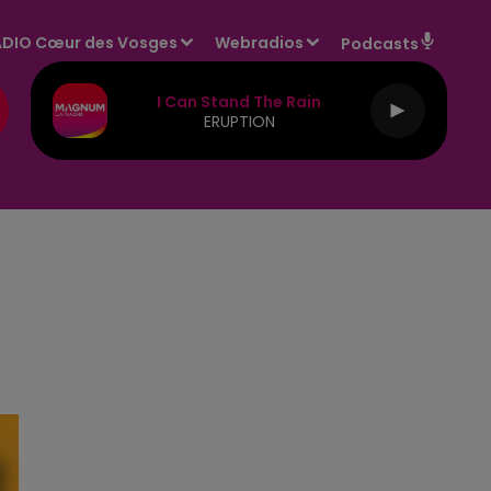
DIO Cœur des Vosges
Webradios
Podcasts
I Can Stand The Rain
ERUPTION