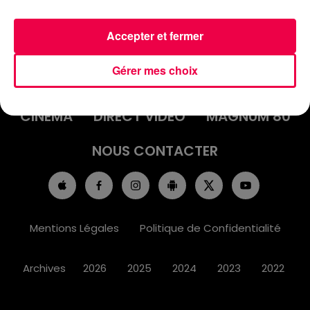
Accepter et fermer
ACCUEIL
INFOS
EMISSIONS
Gérer mes choix
AGENDA
JEUX
PODCASTS
CINÉMA
DIRECT VIDÉO
MAGNUM 80
NOUS CONTACTER
Mentions Légales
Politique de Confidentialité
Archives
2026
2025
2024
2023
2022