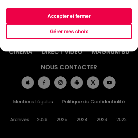
Accepter et fermer
ACCUEIL
INFOS
EMISSIONS
Gérer mes choix
AGENDA
JEUX
PODCASTS
CINÉMA
DIRECT VIDÉO
MAGNUM 80
NOUS CONTACTER
Mentions Légales
Politique de Confidentialité
Archives
2026
2025
2024
2023
2022