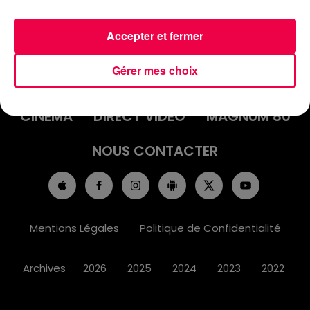
Accepter et fermer
ACCUEIL
INFOS
EMISSIONS
Gérer mes choix
AGENDA
JEUX
PODCASTS
CINÉMA
DIRECT VIDÉO
MAGNUM 80
NOUS CONTACTER
Mentions Légales
Politique de Confidentialité
Archives
2026
2025
2024
2023
2022