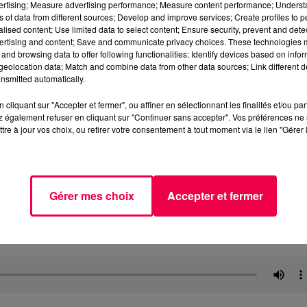
vertising; Measure advertising performance; Measure content performance; Unders
ns of data from different sources; Develop and improve services; Create profiles to 
alised content; Use limited data to select content; Ensure security, prevent and detect
ertising and content; Save and communicate privacy choices. These technologies
and browsing data to offer following functionalities: Identify devices based on infor
eolocation data; Match and combine data from other data sources; Link different de
nsmitted automatically.
cliquant sur "Accepter et fermer", ou affiner en sélectionnant les finalités et/ou pa
 également refuser en cliquant sur "Continuer sans accepter". Vos préférences ne 
tre à jour vos choix, ou retirer votre consentement à tout moment via le lien "Gérer 
Gérer mes choix
Accepter et fermer