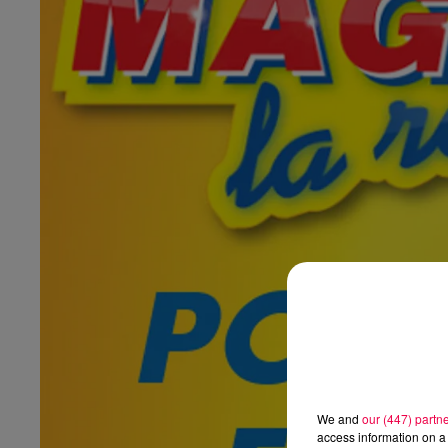
We and
our (447) partn
access information on a 