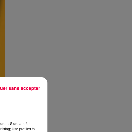
uer sans accepter
erest: Store and/or
tising; Use profiles to