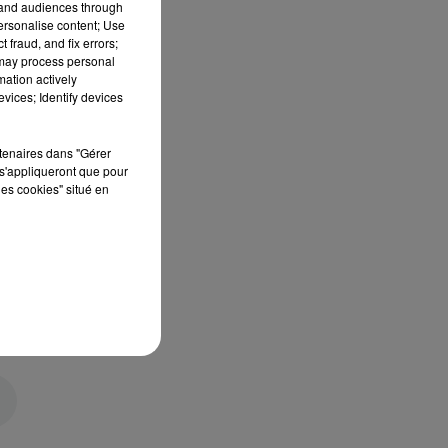
tand audiences through
personalise content; Use
 fraud, and fix errors;
 may process personal
mation actively
vices; Identify devices
rtenaires dans "Gérer
s'appliqueront que pour
les cookies" situé en