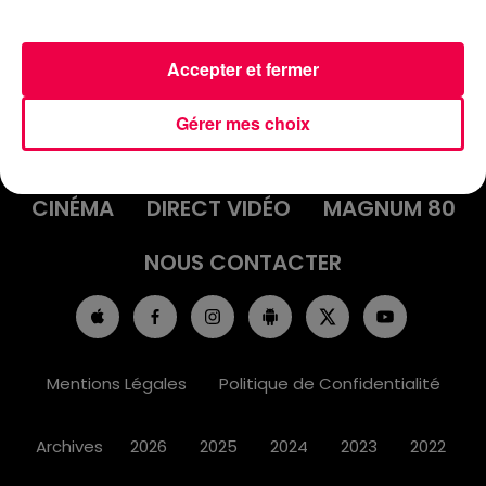
Accepter et fermer
ACCUEIL
INFOS
EMISSIONS
Gérer mes choix
AGENDA
JEUX
PODCASTS
CINÉMA
DIRECT VIDÉO
MAGNUM 80
NOUS CONTACTER
Mentions Légales
Politique de Confidentialité
Archives
2026
2025
2024
2023
2022