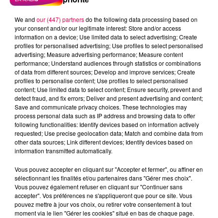
We and
our (447) partners
do the following data processing based on
your consent and/or our legitimate interest: Store and/or access
information on a device; Use limited data to select advertising; Create
profiles for personalised advertising; Use profiles to select personalised
advertising; Measure advertising performance; Measure content
performance; Understand audiences through statistics or combinations
of data from different sources; Develop and improve services; Create
profiles to personalise content; Use profiles to select personalised
content; Use limited data to select content; Ensure security, prevent and
detect fraud, and fix errors; Deliver and present advertising and content;
Save and communicate privacy choices. These technologies may
process personal data such as IP address and browsing data to offer
Flash infos
following functionalities: Identify devices based on information actively
Crédit :
Flash infos
requested; Use precise geolocation data; Match and combine data from
other data sources; Link different devices; Identify devices based on
information transmitted automatically.
podcasts/2022/05/2022-05-13-18-09-
46_Vendredi_soir_18h_13_05_22.mp3
Vous pouvez accepter en cliquant sur "Accepter et fermer", ou affiner en
sélectionnant les finalités et/ou partenaires dans "Gérer mes choix".
Vous pouvez également refuser en cliquant sur "Continuer sans
accepter". Vos préférences ne s'appliqueront que pour ce site. Vous
pouvez mettre à jour vos choix, ou retirer votre consentement à tout
moment via le lien "Gérer les cookies" situé en bas de chaque page.