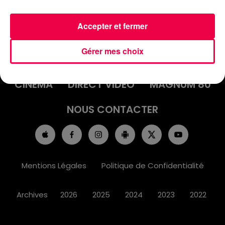
Accepter et fermer
ACCUEIL
INFOS
EMISSIONS
Gérer mes choix
AGENDA
JEUX
PODCASTS
CINÉMA
DIRECT VIDÉO
MAGNUM 80
NOUS CONTACTER
Mentions Légales
Politique de Confidentialité
Archives
2026
2025
2024
2023
2022