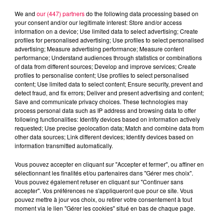
We and
our (447) partners
do the following data processing based on
your consent and/or our legitimate interest: Store and/or access
information on a device; Use limited data to select advertising; Create
profiles for personalised advertising; Use profiles to select personalised
advertising; Measure advertising performance; Measure content
performance; Understand audiences through statistics or combinations
of data from different sources; Develop and improve services; Create
profiles to personalise content; Use profiles to select personalised
content; Use limited data to select content; Ensure security, prevent and
detect fraud, and fix errors; Deliver and present advertising and content;
Save and communicate privacy choices. These technologies may
process personal data such as IP address and browsing data to offer
following functionalities: Identify devices based on information actively
Flash infos
requested; Use precise geolocation data; Match and combine data from
Crédit :
Flash infos
other data sources; Link different devices; Identify devices based on
information transmitted automatically.
podcasts/2024/09/18h-2.mp3
Vous pouvez accepter en cliquant sur "Accepter et fermer", ou affiner en
sélectionnant les finalités et/ou partenaires dans "Gérer mes choix".
Vous pouvez également refuser en cliquant sur "Continuer sans
accepter". Vos préférences ne s'appliqueront que pour ce site. Vous
pouvez mettre à jour vos choix, ou retirer votre consentement à tout
moment via le lien "Gérer les cookies" situé en bas de chaque page.