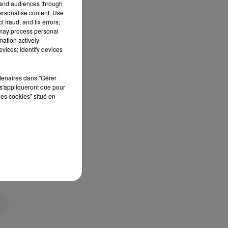
tand audiences through
personalise content; Use
 fraud, and fix errors;
 may process personal
mation actively
vices; Identify devices
rtenaires dans "Gérer
s'appliqueront que pour
les cookies" situé en