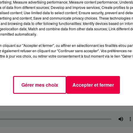
vertising; Measure advertising performance; Measure content performance; Unders
ns of data from different sources; Develop and improve services; Create profiles to 
alised content; Use limited data to select content; Ensure security, prevent and detect
ertising and content; Save and communicate privacy choices. These technologies
and browsing data to offer following functionalities: Identify devices based on infor
eolocation data; Match and combine data from other data sources; Link different de
nsmitted automatically.
cliquant sur "Accepter et fermer", ou affiner en sélectionnant les finalités et/ou pa
 également refuser en cliquant sur "Continuer sans accepter". Vos préférences ne 
tre à jour vos choix, ou retirer votre consentement à tout moment via le lien "Gérer 
Gérer mes choix
Accepter et fermer