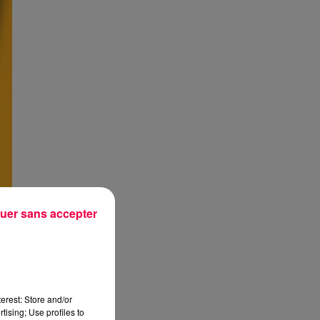
uer sans accepter
erest: Store and/or
tising; Use profiles to