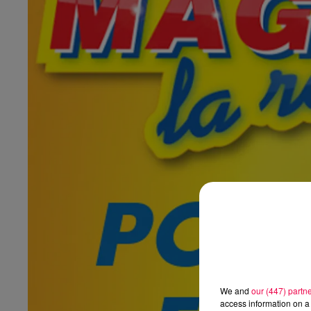
We and
our (447) partn
access information on a 