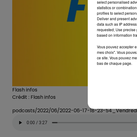
select personalised ad
statistics or combinatio
profiles to select person
Deliver and present adv
data such as IP address 
requested; Use precise g
based on information tra
Vous pouvez accepter en 
mes choix". Vous pouvez
ce site. Vous pouvez met
bas de chaque page.
Flash infos
Crédit :
Flash infos
podcasts/2022/06/2022-06-17-18-23-54_Vendre