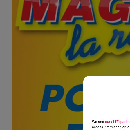
We and
our (447) partn
access information on a 