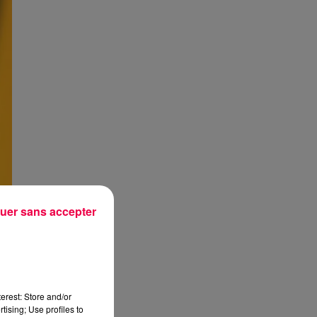
uer sans accepter
erest: Store and/or
tising; Use profiles to