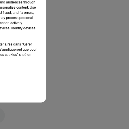
tand audiences through
personalise content; Use
 fraud, and fix errors;
 may process personal
mation actively
vices; Identify devices
rtenaires dans "Gérer
s'appliqueront que pour
les cookies" situé en