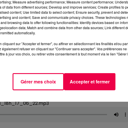
vertising; Measure advertising performance; Measure content performance; Unders
ns of data from different sources; Develop and improve services; Create profiles to 
alised content; Use limited data to select content; Ensure security, prevent and detect
ertising and content; Save and communicate privacy choices. These technologies
and browsing data to offer following functionalities: Identify devices based on infor
eolocation data; Match and combine data from other data sources; Link different de
nsmitted automatically.
cliquant sur "Accepter et fermer", ou affiner en sélectionnant les finalités et/ou pa
 également refuser en cliquant sur "Continuer sans accepter". Vos préférences ne 
tre à jour vos choix, ou retirer votre consentement à tout moment via le lien "Gérer 
Gérer mes choix
Accepter et fermer
di_18h_17_06_22.mp3