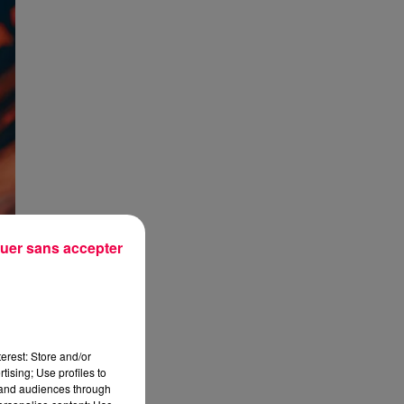
uer sans accepter
erest: Store and/or
tising; Use profiles to
tand audiences through