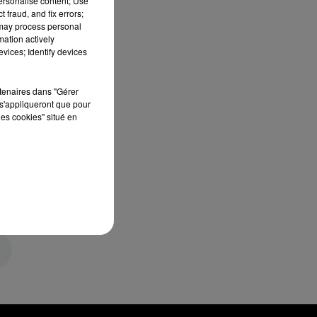
personalise content; Use
 fraud, and fix errors;
 may process personal
mation actively
vices; Identify devices
rtenaires dans "Gérer
s'appliqueront que pour
les cookies" situé en