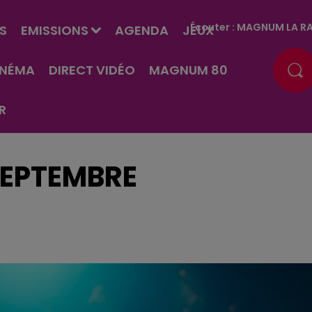
Écouter :
MAGNUM LA RA
S
EMISSIONS
AGENDA
JEUX
INÉMA
DIRECT VIDÉO
MAGNUM 80
R
 SEPTEMBRE