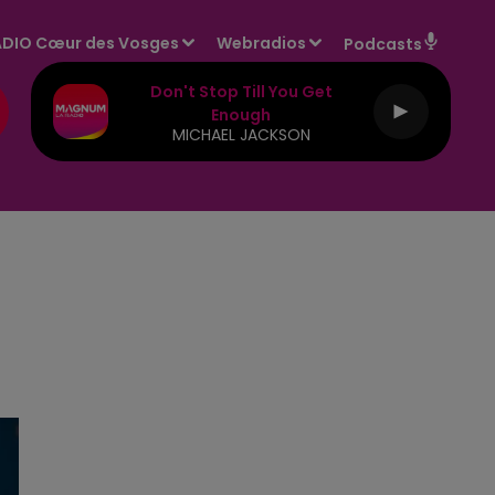
DIO Cœur des Vosges
Webradios
Podcasts
Don't Stop Till You Get
Enough
MICHAEL JACKSON