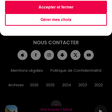
ACCUEIL
INFOS
EMISSIONS
Accepter et fermer
AGENDA
JEUX
PODCASTS
Gérer mes choix
CINÉMA
DIRECT VIDÉO
MAGNUM 80
NOUS CONTACTER
Mentions Légales
Politique de Confidentialité
Archives
2026
2025
2024
2023
2022
She Doesn't Mind