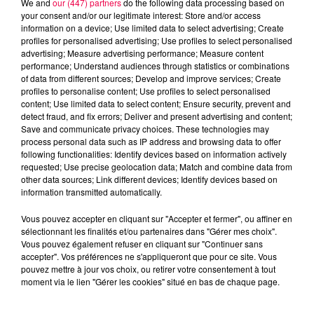
We and
our (447) partners
do the following data processing based on
your consent and/or our legitimate interest: Store and/or access
information on a device; Use limited data to select advertising; Create
profiles for personalised advertising; Use profiles to select personalised
advertising; Measure advertising performance; Measure content
performance; Understand audiences through statistics or combinations
of data from different sources; Develop and improve services; Create
profiles to personalise content; Use profiles to select personalised
content; Use limited data to select content; Ensure security, prevent and
detect fraud, and fix errors; Deliver and present advertising and content;
Save and communicate privacy choices. These technologies may
process personal data such as IP address and browsing data to offer
following functionalities: Identify devices based on information actively
requested; Use precise geolocation data; Match and combine data from
other data sources; Link different devices; Identify devices based on
podcasts/2025/05/19-11.mp3
information transmitted automatically.
Vous pouvez accepter en cliquant sur "Accepter et fermer", ou affiner en
sélectionnant les finalités et/ou partenaires dans "Gérer mes choix".
Vous pouvez également refuser en cliquant sur "Continuer sans
accepter". Vos préférences ne s'appliqueront que pour ce site. Vous
pouvez mettre à jour vos choix, ou retirer votre consentement à tout
moment via le lien "Gérer les cookies" situé en bas de chaque page.