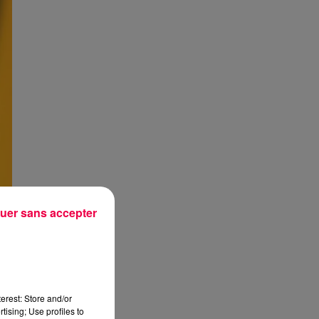
uer sans accepter
erest: Store and/or
tising; Use profiles to