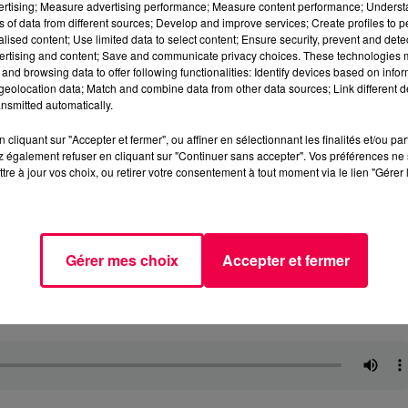
vertising; Measure advertising performance; Measure content performance; Unders
ns of data from different sources; Develop and improve services; Create profiles to 
alised content; Use limited data to select content; Ensure security, prevent and detect
ertising and content; Save and communicate privacy choices. These technologies
and browsing data to offer following functionalities: Identify devices based on infor
eolocation data; Match and combine data from other data sources; Link different de
nsmitted automatically.
cliquant sur "Accepter et fermer", ou affiner en sélectionnant les finalités et/ou pa
 également refuser en cliquant sur "Continuer sans accepter". Vos préférences ne 
tre à jour vos choix, ou retirer votre consentement à tout moment via le lien "Gérer 
Gérer mes choix
Accepter et fermer