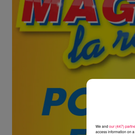
We and
our (447) partn
access information on a 