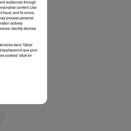
tand audiences through
personalise content; Use
 fraud, and fix errors;
 may process personal
mation actively
vices; Identify devices
rtenaires dans "Gérer
s'appliqueront que pour
les cookies" situé en