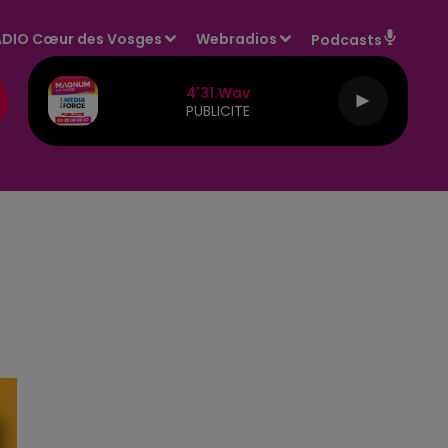
DIO Cœur des Vosges
Webradios
Podcasts
4'31.wav
PUBLICITE