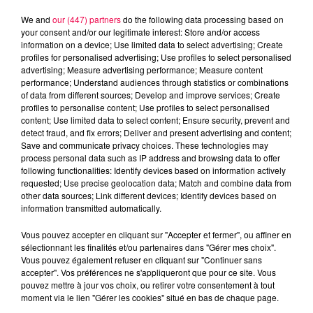
We and
our (447) partners
do the following data processing based on
your consent and/or our legitimate interest: Store and/or access
information on a device; Use limited data to select advertising; Create
profiles for personalised advertising; Use profiles to select personalised
advertising; Measure advertising performance; Measure content
performance; Understand audiences through statistics or combinations
of data from different sources; Develop and improve services; Create
profiles to personalise content; Use profiles to select personalised
content; Use limited data to select content; Ensure security, prevent and
detect fraud, and fix errors; Deliver and present advertising and content;
Save and communicate privacy choices. These technologies may
process personal data such as IP address and browsing data to offer
following functionalities: Identify devices based on information actively
Flash infos
requested; Use precise geolocation data; Match and combine data from
Crédit :
Flash infos
other data sources; Link different devices; Identify devices based on
information transmitted automatically.
podcasts/2022/11/18H-25112022.mp3
Vous pouvez accepter en cliquant sur "Accepter et fermer", ou affiner en
sélectionnant les finalités et/ou partenaires dans "Gérer mes choix".
Vous pouvez également refuser en cliquant sur "Continuer sans
accepter". Vos préférences ne s'appliqueront que pour ce site. Vous
pouvez mettre à jour vos choix, ou retirer votre consentement à tout
moment via le lien "Gérer les cookies" situé en bas de chaque page.