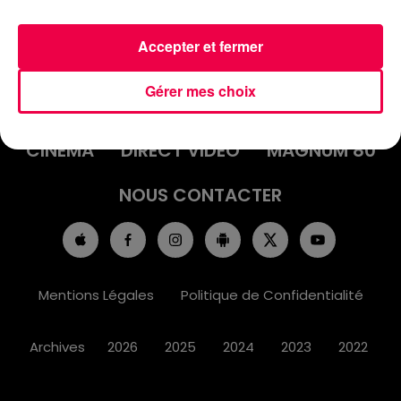
Accepter et fermer
ACCUEIL
INFOS
EMISSIONS
Gérer mes choix
AGENDA
JEUX
PODCASTS
CINÉMA
DIRECT VIDÉO
MAGNUM 80
NOUS CONTACTER
Mentions Légales
Politique de Confidentialité
Archives
2026
2025
2024
2023
2022