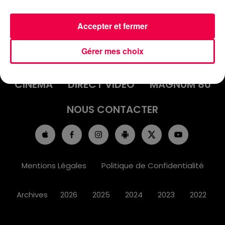
Accepter et fermer
ACCUEIL
INFOS
EMISSIONS
Gérer mes choix
AGENDA
JEUX
PODCASTS
CINÉMA
DIRECT VIDÉO
MAGNUM 80
NOUS CONTACTER
Mentions Légales
Politique de Confidentialité
Archives
2026
2025
2024
2023
2022