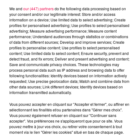
We and
our (447) partners
do the following data processing based on
your consent and/or our legitimate interest: Store and/or access
information on a device; Use limited data to select advertising; Create
profiles for personalised advertising; Use profiles to select personalised
advertising; Measure advertising performance; Measure content
performance; Understand audiences through statistics or combinations
of data from different sources; Develop and improve services; Create
profiles to personalise content; Use profiles to select personalised
content; Use limited data to select content; Ensure security, prevent and
detect fraud, and fix errors; Deliver and present advertising and content;
Save and communicate privacy choices. These technologies may
process personal data such as IP address and browsing data to offer
following functionalities: Identify devices based on information actively
Flash infos
requested; Use precise geolocation data; Match and combine data from
Crédit :
Flash infos
other data sources; Link different devices; Identify devices based on
information transmitted automatically.
podcasts/2022/10/FLASH-18-H-28-octobre-2022.mp3
Vous pouvez accepter en cliquant sur "Accepter et fermer", ou affiner en
sélectionnant les finalités et/ou partenaires dans "Gérer mes choix".
Vous pouvez également refuser en cliquant sur "Continuer sans
accepter". Vos préférences ne s'appliqueront que pour ce site. Vous
pouvez mettre à jour vos choix, ou retirer votre consentement à tout
moment via le lien "Gérer les cookies" situé en bas de chaque page.