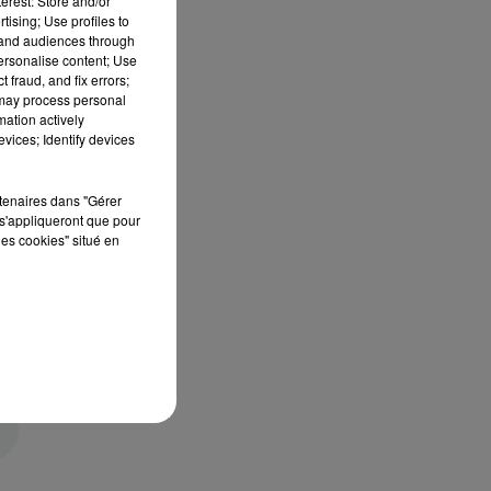
erest: Store and/or
tising; Use profiles to
tand audiences through
personalise content; Use
 fraud, and fix errors;
 may process personal
mation actively
vices; Identify devices
rtenaires dans "Gérer
s'appliqueront que pour
les cookies" situé en