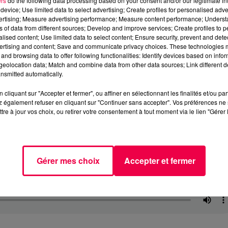
ers
do the following data processing based on your consent and/or our legitimate int
device; Use limited data to select advertising; Create profiles for personalised adver
vertising; Measure advertising performance; Measure content performance; Unders
ns of data from different sources; Develop and improve services; Create profiles to 
alised content; Use limited data to select content; Ensure security, prevent and detect
ertising and content; Save and communicate privacy choices. These technologies
and browsing data to offer following functionalities: Identify devices based on infor
eolocation data; Match and combine data from other data sources; Link different de
nsmitted automatically.
cliquant sur "Accepter et fermer", ou affiner en sélectionnant les finalités et/ou pa
 également refuser en cliquant sur "Continuer sans accepter". Vos préférences ne 
tre à jour vos choix, ou retirer votre consentement à tout moment via le lien "Gérer 
Gérer mes choix
Accepter et fermer
1-1.mp3