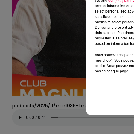
We and
our (447) partn
access information on a 
select personalised ad
statistics or combinatio
profiles to select person
Deliver and present adv
data such as IP address 
requested; Use precise g
based on information tra
Vous pouvez accepter en 
mes choix". Vous pouvez
ce site. Vous pouvez met
bas de chaque page.
podcasts/2025/11/mar1035-1.mp3-mar1035-1.mp3-