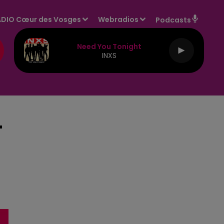
DIO Cœur des Vosges
Webradios
Podcasts
Need You Tonight
INXS
-