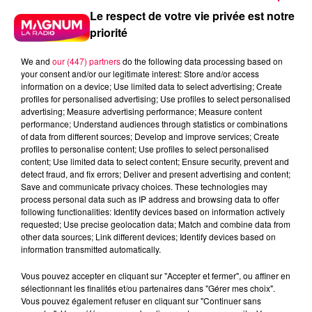
Le respect de votre vie privée est notre
priorité
We and
our (447) partners
do the following data processing based on
your consent and/or our legitimate interest: Store and/or access
information on a device; Use limited data to select advertising; Create
profiles for personalised advertising; Use profiles to select personalised
advertising; Measure advertising performance; Measure content
performance; Understand audiences through statistics or combinations
of data from different sources; Develop and improve services; Create
profiles to personalise content; Use profiles to select personalised
content; Use limited data to select content; Ensure security, prevent and
detect fraud, and fix errors; Deliver and present advertising and content;
Save and communicate privacy choices. These technologies may
process personal data such as IP address and browsing data to offer
following functionalities: Identify devices based on information actively
requested; Use precise geolocation data; Match and combine data from
other data sources; Link different devices; Identify devices based on
podcasts/2025/10/Traducteur-2.mp3
information transmitted automatically.
Vous pouvez accepter en cliquant sur "Accepter et fermer", ou affiner en
sélectionnant les finalités et/ou partenaires dans "Gérer mes choix".
Vous pouvez également refuser en cliquant sur "Continuer sans