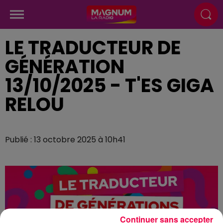
LE TRADUCTEUR DE
GÉNÉRATION
13/10/2025 - T'ES GIGA
RELOU
Publié : 13 octobre 2025 à 10h41
Continuer sans accepter