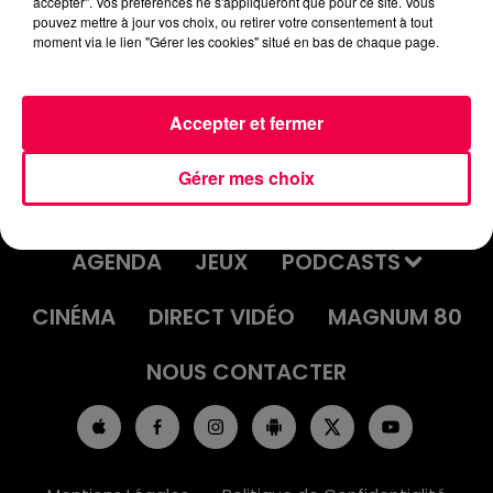
accepter". Vos préférences ne s'appliqueront que pour ce site. Vous
TRADUCTEUR DE GÉNÉRATION
pouvez mettre à jour vos choix, ou retirer votre consentement à tout
moment via le lien "Gérer les cookies" situé en bas de chaque page.
13/10/2025 - T'ES GIGA RELOU
Accepter et fermer
Gérer mes choix
ACCUEIL
INFOS
EMISSIONS
AGENDA
JEUX
PODCASTS
CINÉMA
DIRECT VIDÉO
MAGNUM 80
NOUS CONTACTER