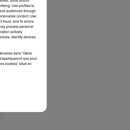
erest: Store and/or
tising; Use profiles to
tand audiences through
personalise content; Use
 fraud, and fix errors;
 may process personal
mation actively
vices; Identify devices
rtenaires dans "Gérer
s'appliqueront que pour
les cookies" situé en