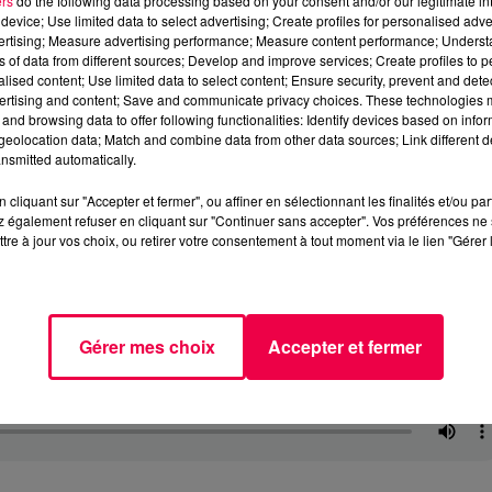
ers
do the following data processing based on your consent and/or our legitimate int
device; Use limited data to select advertising; Create profiles for personalised adver
vertising; Measure advertising performance; Measure content performance; Unders
ns of data from different sources; Develop and improve services; Create profiles to 
alised content; Use limited data to select content; Ensure security, prevent and detect
ertising and content; Save and communicate privacy choices. These technologies
and browsing data to offer following functionalities: Identify devices based on infor
eolocation data; Match and combine data from other data sources; Link different de
nsmitted automatically.
cliquant sur "Accepter et fermer", ou affiner en sélectionnant les finalités et/ou pa
 également refuser en cliquant sur "Continuer sans accepter". Vos préférences ne 
tre à jour vos choix, ou retirer votre consentement à tout moment via le lien "Gérer 
Gérer mes choix
Accepter et fermer