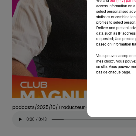
We and
our (447) partn
access information on a 
select personalised ad
statistics or combinatio
profiles to select person
Deliver and present adv
data such as IP address 
requested; Use precise g
based on information tra
Vous pouvez accepter en 
mes choix". Vous pouvez
ce site. Vous pouvez met
bas de chaque page.
podcasts/2025/10/Traducteur-6.mp3