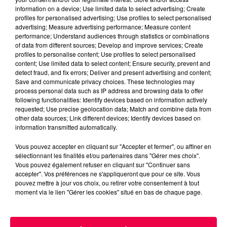
On écoute un vocal qu’on vient d’envoyer… et là,
information on a device; Use limited data to select advertising; Create
panique intérieure :
profiles for personalised advertising; Use profiles to select personalised
advertising; Measure advertising performance; Measure content
“Mais… c’est MA voix ça ?!”
performance; Understand audiences through statistics or combinations
of data from different sources; Develop and improve services; Create
On se croit élégant à l’oral… et soudain on découvre
profiles to personalise content; Use profiles to select personalised
une sorte de mélange entre un GPS fatigué et un
content; Use limited data to select content; Ensure security, prevent and
canard enrhumé.
detect fraud, and fix errors; Deliver and present advertising and content;
Save and communicate privacy choices. These technologies may
En réalité, ce phénomène est totalement normal. Et il
process personal data such as IP address and browsing data to offer
following functionalities: Identify devices based on information actively
a une explication scientifique très simple : quand vous
requested; Use precise geolocation data; Match and combine data from
parlez, vous n’entendez pas votre voix comme les
other data sources; Link different devices; Identify devices based on
autres l’entendent.
information transmitted automatically.
Pourquoi ? Parce que votre cerveau reçoit votre voix
Vous pouvez accepter en cliquant sur "Accepter et fermer", ou affiner en
par deux chemins différents. D’abord par l’air, comme
sélectionnant les finalités et/ou partenaires dans "Gérer mes choix".
Vous pouvez également refuser en cliquant sur "Continuer sans
tout le monde. Mais aussi par les vibrations qui
accepter". Vos préférences ne s'appliqueront que pour ce site. Vous
passent directement dans les os de votre crâne. Oui,
pouvez mettre à jour vos choix, ou retirer votre consentement à tout
votre tête sert un peu d’enceinte Bluetooth naturelle.
moment via le lien "Gérer les cookies" situé en bas de chaque page.
Ces vibrations renforcent les sons graves de votre
voix. Résultat : dans votre tête, votre voix paraît plus