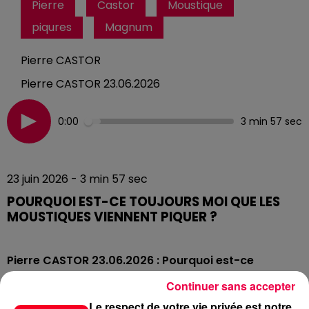
Pierre
Castor
Moustique
piqures
Magnum
Pierre CASTOR
Pierre CASTOR 23.06.2026
0:00
3 min 57 sec
23 juin 2026 - 3 min 57 sec
POURQUOI EST-CE TOUJOURS MOI QUE LES
MOUSTIQUES VIENNENT PIQUER ?
Pierre CASTOR 23.06.2026 : Pourquoi est-ce
toujours moi que les moustiques viennent piquer ?
Continuer sans accepter
🦟
Le respect de votre vie privée est notre