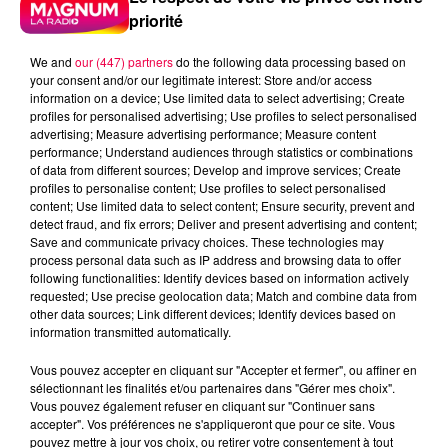
Vous connaissez forcément cette scène.
priorité
Vous êtes dix autour d'une table un soir d'été.
We and
our (447) partners
do the following data processing based on
Neuf personnes passent une excellente soirée…
your consent and/or our legitimate interest: Store and/or access
information on a device; Use limited data to select advertising; Create
Et la dixième sert de buffet à volonté pour tous les
profiles for personalised advertising; Use profiles to select personalised
advertising; Measure advertising performance; Measure content
moustiques du quartier.
performance; Understand audiences through statistics or combinations
Mais pourquoi certains semblent-ils tellement les
of data from different sources; Develop and improve services; Create
profiles to personalise content; Use profiles to select personalised
attirer ?
content; Use limited data to select content; Ensure security, prevent and
detect fraud, and fix errors; Deliver and present advertising and content;
Contrairement à ce qu'on entend souvent, ce n'est
Save and communicate privacy choices. These technologies may
pas parce que vous avez "le sang plus sucré". Les
process personal data such as IP address and browsing data to offer
moustiques ne goûtent même pas votre sang avant
following functionalities: Identify devices based on information actively
requested; Use precise geolocation data; Match and combine data from
de piquer !
other data sources; Link different devices; Identify devices based on
information transmitted automatically.
En réalité, ils vous repèrent... avant même d'atterrir.
Leur premier indice, c'est le dioxyde de carbone que
Vous pouvez accepter en cliquant sur "Accepter et fermer", ou affiner en
sélectionnant les finalités et/ou partenaires dans "Gérer mes choix".
vous expirez.
Vous pouvez également refuser en cliquant sur "Continuer sans
accepter". Vos préférences ne s'appliqueront que pour ce site. Vous
Plus vous en rejetez, plus vous devenez facile à
pouvez mettre à jour vos choix, ou retirer votre consentement à tout