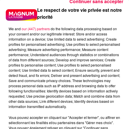
Continuer sans accepter
Pourquoi un perroquet peut-il dire :
Le respect de votre vie privée est notre
"Bonjour !" "Ça va ?"
priorité
Ou même... reproduire la sonnerie de votre téléphone
We and
our (447) partners
do the following data processing based on
avec une précision déconcertante ?
your consent and/or our legitimate interest: Store and/or access
information on a device; Use limited data to select advertising; Create
Est-ce qu'il comprend vraiment ce qu'il raconte ?
profiles for personalised advertising; Use profiles to select personalised
advertising; Measure advertising performance; Measure content
En réalité... pas vraiment.
performance; Understand audiences through statistics or combinations
of data from different sources; Develop and improve services; Create
Le perroquet n'imite pas les mots. Il imite les sons.
profiles to personalise content; Use profiles to select personalised
content; Use limited data to select content; Ensure security, prevent and
Et il est incroyablement doué pour cela.
detect fraud, and fix errors; Deliver and present advertising and content;
Save and communicate privacy choices. These technologies may
Dans la nature, les perroquets vivent en groupe.
process personal data such as IP address and browsing data to offer
Ils communiquent sans cesse grâce à toute une
following functionalities: Identify devices based on information actively
requested; Use precise geolocation data; Match and combine data from
variété de cris.
other data sources; Link different devices; Identify devices based on
information transmitted automatically.
Mieux encore : chaque oiseau possède une sorte de
signature vocale.
Vous pouvez accepter en cliquant sur "Accepter et fermer", ou affiner en
sélectionnant les finalités et/ou partenaires dans "Gérer mes choix".
Un peu comme un prénom.
Vous pouvez également refuser en cliquant sur "Continuer sans