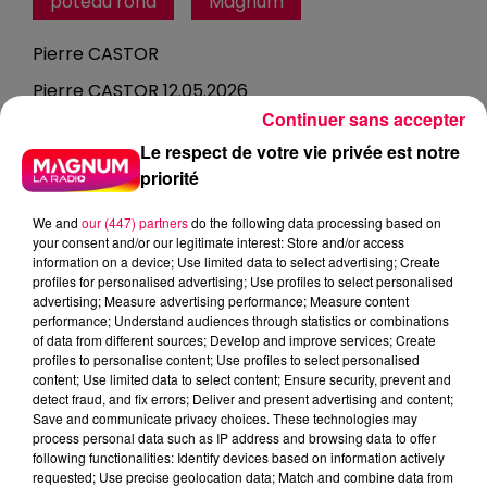
poteau rond
Magnum
Pierre CASTOR
Pierre CASTOR 12.05.2026
Continuer sans accepter
0:00
Le respect de votre vie privée est notre
2 min 53 sec
priorité
We and
our (447) partners
do the following data processing based on
12 mai 2026 - 2 min 53 sec
your consent and/or our legitimate interest: Store and/or access
information on a device; Use limited data to select advertising; Create
POURQUOI LES POTEAUX DE FOOT SONT
profiles for personalised advertising; Use profiles to select personalised
RONDS ?
advertising; Measure advertising performance; Measure content
performance; Understand audiences through statistics or combinations
of data from different sources; Develop and improve services; Create
profiles to personalise content; Use profiles to select personalised
Pierre CASTOR 12.05.2026 : Pourquoi les poteaux de
content; Use limited data to select content; Ensure security, prevent and
foot sont ronds ?
detect fraud, and fix errors; Deliver and present advertising and content;
Save and communicate privacy choices. These technologies may
process personal data such as IP address and browsing data to offer
following functionalities: Identify devices based on information actively
À l’origine, ils étaient carrés, ce qui a joué un bien vilain
requested; Use precise geolocation data; Match and combine data from