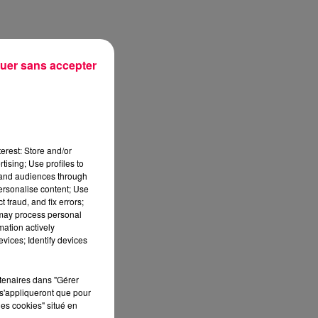
sec
uer sans accepter
erest: Store and/or
tising; Use profiles to
tand audiences through
-
personalise content; Use
 fraud, and fix errors;
 may process personal
mation actively
vices; Identify devices
ns
rtenaires dans "Gérer
s'appliqueront que pour
s
les cookies" situé en