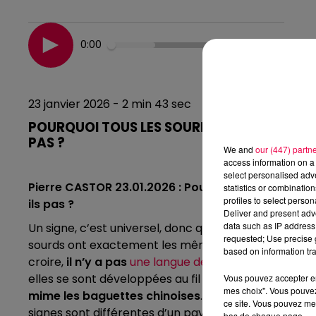
0:00
23 janvier 2026 - 2 min 43 sec
POURQUOI TOUS LES SOURDS QUI UTILISENT
PAS ?
We and
our (447) partn
access information on a 
select personalised ad
Pierre CASTOR 23.01.2026 : Pourquoi tous les sour
statistics or combinatio
profiles to select person
ils pas ?
Deliver and present adv
data such as IP address 
Un signe, c’est universel, donc qu’ils soient Chinois o
requested; Use precise g
sourds ont exactement les mêmes problèmes que le
based on information tra
croire,
il n’y a pas
une langue des signes
mais plusi
elles se sont développées au fil des siècles. Par ex
Vous pouvez accepter en 
mes choix". Vous pouvez
mime les baguettes chinoises
. Mais en Occident év
ce site. Vous pouvez met
signes sont différentes d’un pays à l’autre.
bas de chaque page.