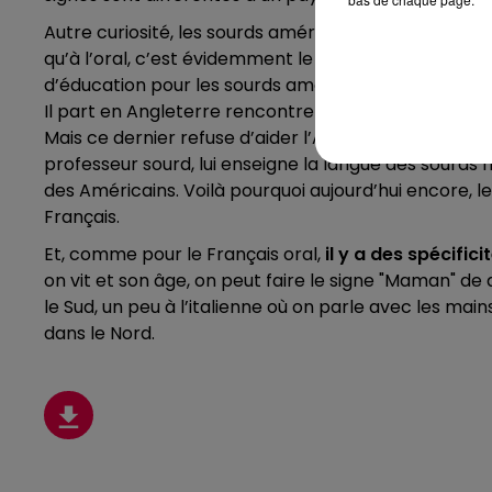
Autre curiosité, les sourds américains comprennent m
qu’à l’oral, c’est évidemment le contraire. La raison e
d’éducation pour les sourds américains. Thomas Hop
Il part en Angleterre rencontrer Thomas Braidwood 
Mais ce dernier refuse d’aider l’Américain, qui cont
professeur sourd, lui enseigne la langue des sourds 
des Américains. Voilà pourquoi aujourd’hui encore, l
Français.
Et, comme pour le Français oral,
il y a des spécific
on vit et son âge, on peut faire le signe "Maman" de
le Sud, un peu à l’italienne où on parle avec les ma
dans le Nord.