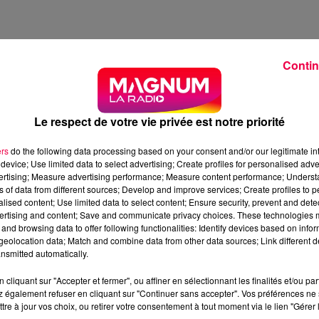
2 min 43 
Contin
Le respect de votre vie privée est notre priorité
 LA LANGUE DES SIGNES NE SE COMPRENNENT-ILS
ers
do the following data processing based on your consent and/or our legitimate int
device; Use limited data to select advertising; Create profiles for personalised adver
vertising; Measure advertising performance; Measure content performance; Unders
ds qui utilisent la langue des signes ne se comprennent
ns of data from different sources; Develop and improve services; Create profiles to 
alised content; Use limited data to select content; Ensure security, prevent and detect
ertising and content; Save and communicate privacy choices. These technologies
and browsing data to offer following functionalities: Identify devices based on infor
u Français, ils se comprennent. Sauf qu'en réalité, non. Les
eolocation data; Match and combine data from other data sources; Link different de
s entendants. Car contrairement à ce que nous pourrio
nsmitted automatically.
eurs
. Plus d’une centaine sont utilisées dans le monde ! Et
emple
au Japon, pour dire "manger", on fait un signe qui
cliquant sur "Accepter et fermer", ou affiner en sélectionnant les finalités et/ou pa
 également refuser en cliquant sur "Continuer sans accepter". Vos préférences ne 
idemment, c'est différent ! Voilà pourquoi les langues de
tre à jour vos choix, ou retirer votre consentement à tout moment via le lien "Gérer 