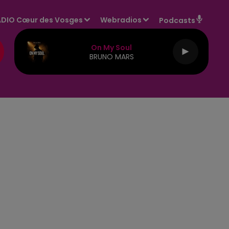
DIO Cœur des Vosges
Webradios
Podcasts
On My Soul
BRUNO MARS