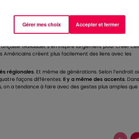
ieux les sourds français que les sourds britanniques. Alo
st historique. Au début du XIXe siècle, il n’existe pas
kins Gallaudet, un pasteur Américain, décide d’y remédie
Gérer mes choix
Accepter et fermer
qui y a créé la première école pour sourds
germanique
.
inue son voyage et arrive en France où Laurent Clerc, un
française. Gallaudet s’en inspire largement pour créer cel
es Américains créent plus facilement des liens avec les
ités régionales
. Et même de générations. Selon l’endroit o
 quatre façons différentes.
Il y a même des accents
. Dan
ins, on a tendance à faire avec des gestes plus amples que